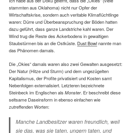
Ich habe aus der Doku gelernt, dass die „Okies“ (viele
stammten aus Oklahoma) nicht nur Opfer der
Wirtschaftskrise, sondern auch veritable Klimaflüchtlinge
waren: Dürre und Überbeanspruchung der Böden hatten
dazu geführt, dass ganze Landstriche kahl waren. Der
Wind trug die Reste des Ackerbodens in gewaltigen
Staubstürmen bis an die Ostküste.
Dust Bowl
nannte man
das Phänomen damals.
Die „Okies“ damals waren also zwei Gewalten ausgesetzt:
Der Natur (Hitze und Sturm) und dem ungezügelten
Kapitalismus, der Profite privatisiert und Kosten samt
Nebenfolgen externalisiert. Letzteren bezeichnete
Steinbeck im Englischen als
Monster
. Er beschreibt diese
seltsame Daseinsform in ebenso einfachen wie
zutreffenden Worten:
Manche Landbesitzer waren freundlich, weil
sie das, was sie taten, ungern taten, und