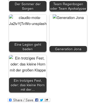
Der Sommer der
Team Regenbogen
Sorgen
oder Team Apokalypse
Eine Legion geht
baden
Generation Jona
Ein trotziges Fest,
oder: das kleine Horn
mit der…