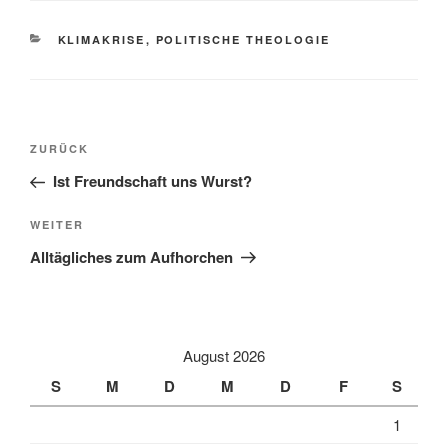
KATEGORIEN
KLIMAKRISE
,
POLITISCHE THEOLOGIE
Beitragsnavigation
Vorheriger
ZURÜCK
Beitrag
Ist Freundschaft uns Wurst?
Nächster
WEITER
Beitrag
Alltägliches zum Aufhorchen
August 2026
S
M
D
M
D
F
S
1