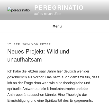
Zum
PEREGRINATIO
Inhalt
auf zu neuen Ufern
springen
Menü
VERÖFFENTLICHT
17. SEP. 2024
VON
PETER
AM
Neues Projekt: Wild und
unaufhaltsam
Ich habe die letzten paar Jahre hier deutlich weniger
geschrieben als vorher. Das hatte auch damit zu tun, dass
ich an der Frage dran war, wie eine theologische und
sprituelle Antwort auf die Klimakatastrophe und das
Anthropozän aussehen könnte: Eine Theologie der
Ermächtigung und eine Spiritualität des Engagements.