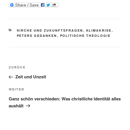
KATEGORIEN
KIRCHE UND ZUKUNFTSFRAGEN
,
KLIMAKRISE
,
PETERS GEDANKEN
,
POLITISCHE THEOLOGIE
Beitragsnavigation
Vorheriger
ZURÜCK
Beitrag
Zeit und Unzeit
Nächster
WEITER
Beitrag
Ganz schön verschieden: Was christliche Identität alles
aushält