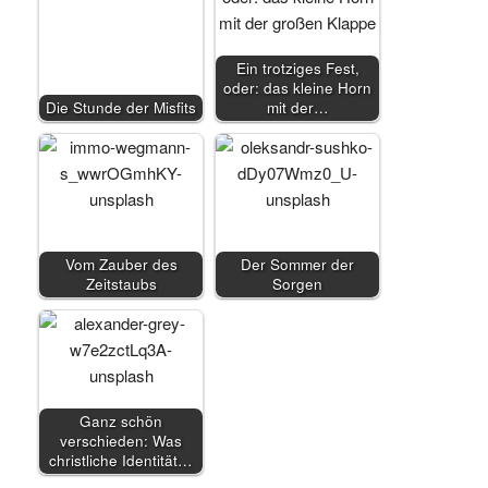
Ein trotziges Fest,
oder: das kleine Horn
Die Stunde der Misfits
mit der…
Vom Zauber des
Der Sommer der
Zeitstaubs
Sorgen
Ganz schön
verschieden: Was
christliche Identität…