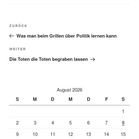
Beitragsnavigation
Vorheriger
ZURÜCK
Beitrag
Was man beim Grillen über Politik lernen kann
Nächster
WEITER
Beitrag
Die Toten die Toten begraben lassen
August 2026
S
M
D
M
D
F
S
1
2
3
4
5
6
7
8
9
10
11
12
13
14
15