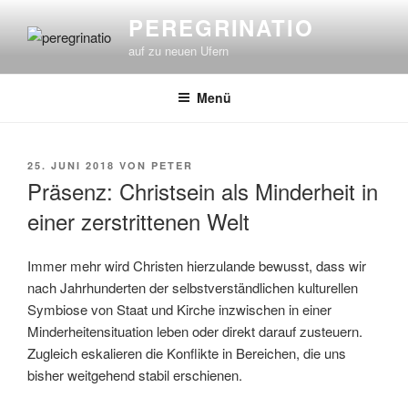
Zum
PEREGRINATIO
Inhalt
auf zu neuen Ufern
springen
Menü
VERÖFFENTLICHT
25. JUNI 2018
VON
PETER
AM
Präsenz: Christsein als Minderheit in
einer zerstrittenen Welt
Immer mehr wird Christen hierzulande bewusst, dass wir
nach Jahrhunderten der selbstverständlichen kulturellen
Symbiose von Staat und Kirche inzwischen in einer
Minderheitensituation leben oder direkt darauf zusteuern.
Zugleich eskalieren die Konflikte in Bereichen, die uns
bisher weitgehend stabil erschienen.