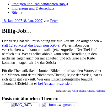
Predigten und Radioandachten (mp3)
Impressum und Datenschutz
Bücher
Veröffentlicht
18. Jan. 2007
18. Jan. 2007
von
Peter
am
Billig-Job…
Der Verlag hat die Preisbindung für Mit Gott im Job aufgehoben –
statt 12,90 kostet das Buch nun 5,95 €
. Wer es haben oder
verschenken will, kann und sollte jetzt zugreifen. Der Titel läuft
nämlich aus. Wer es selbst abholt, kann seine Bestellung in den
nächsten Tagen auch bei mir abgeben und ich lasse eine Kiste
kommen – sagen wir 5 € das Stück?
Für die Thematik (keine bunten Bilder und tröstenden Worte, eher
ein Männer- und damit Nichtleser-Thema), sagte der Verlag, hat es
sich ganz gut verkauft. Wer eine Entscheidungshilfe braucht:
Thomas Glörfeld hat es
bei Amazon rezensiert
.
Technorati Tags:
Arbeit
,
Bücher
,
Glaube
,
Nachfolge
Posts mit ähnlichen Themen: