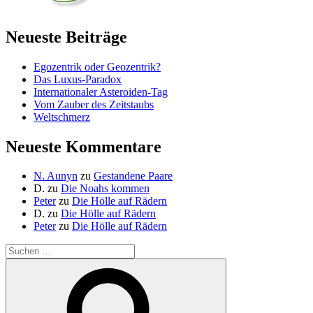
Neueste Beiträge
Egozentrik oder Geozentrik?
Das Luxus-Paradox
Internationaler Asteroiden-Tag
Vom Zauber des Zeitstaubs
Weltschmerz
Neueste Kommentare
N. Aunyn
zu
Gestandene Paare
D.
zu
Die Noahs kommen
Peter
zu
Die Hölle auf Rädern
D.
zu
Die Hölle auf Rädern
Peter
zu
Die Hölle auf Rädern
Suche
nach:
Suchen