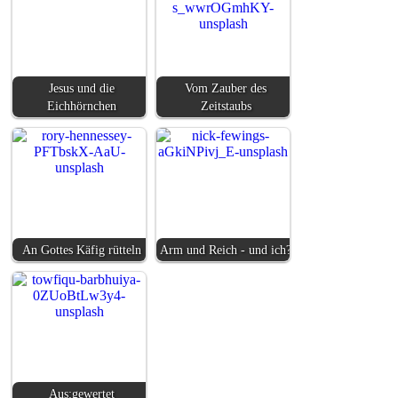
Jesus und die
Vom Zauber des
Eichhörnchen
Zeitstaubs
An Gottes Käfig rütteln
Arm und Reich - und ich?
Aus:gewertet