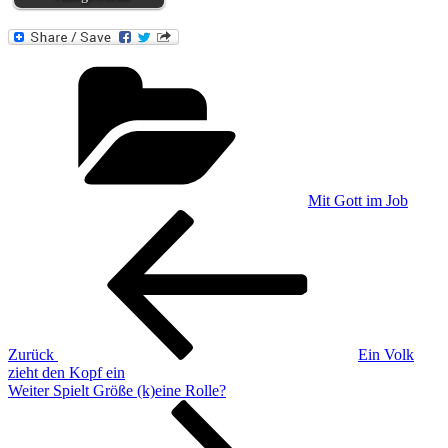
Kategorien
Mit Gott im Job
Beitragsnavigation
Vorheriger
Beitrag
Zurück
Ein Volk
zieht den Kopf ein
Nächster
Weiter
Spielt Größe (k)eine Rolle?
Beitrag