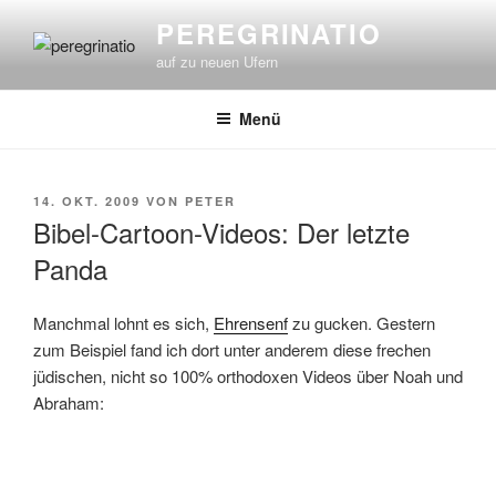
Zum
PEREGRINATIO
Inhalt
auf zu neuen Ufern
springen
Menü
VERÖFFENTLICHT
14. OKT. 2009
VON
PETER
AM
Bibel-Cartoon-Videos: Der letzte
Panda
Manchmal lohnt es sich,
Ehrensenf
zu gucken. Gestern
zum Beispiel fand ich dort unter anderem diese frechen
jüdischen, nicht so 100% orthodoxen Videos über Noah und
Abraham: