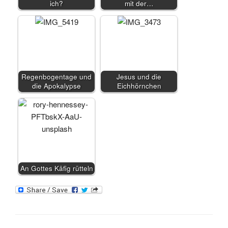
ich?
mit der…
Regenbogentage und
Jesus und die
die Apokalypse
Eichhörnchen
An Gottes Käfig rütteln