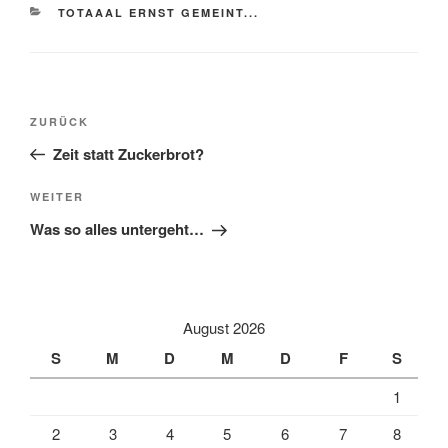
KATEGORIEN
TOTAAAL ERNST GEMEINT...
Beitragsnavigation
Vorheriger
ZURÜCK
Beitrag
Zeit statt Zuckerbrot?
Nächster
WEITER
Beitrag
Was so alles untergeht…
August 2026
S
M
D
M
D
F
S
1
2
3
4
5
6
7
8