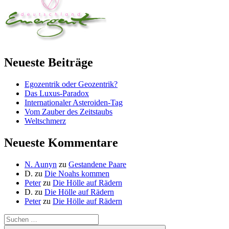
Neueste Beiträge
Egozentrik oder Geozentrik?
Das Luxus-Paradox
Internationaler Asteroiden-Tag
Vom Zauber des Zeitstaubs
Weltschmerz
Neueste Kommentare
N. Aunyn
zu
Gestandene Paare
D.
zu
Die Noahs kommen
Peter
zu
Die Hölle auf Rädern
D.
zu
Die Hölle auf Rädern
Peter
zu
Die Hölle auf Rädern
Suche
nach: