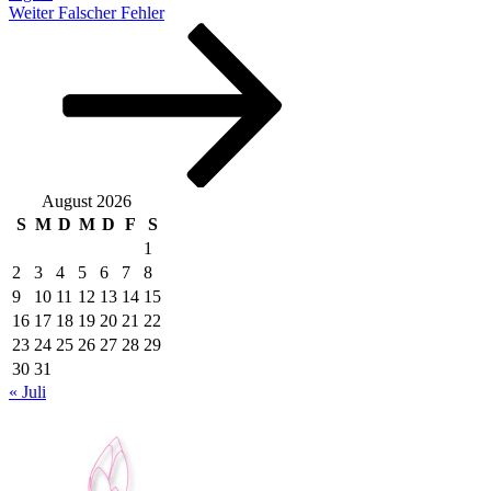
Nächster
Weiter
Falscher Fehler
Beitrag
August 2026
S
M
D
M
D
F
S
1
2
3
4
5
6
7
8
9
10
11
12
13
14
15
16
17
18
19
20
21
22
23
24
25
26
27
28
29
30
31
« Juli