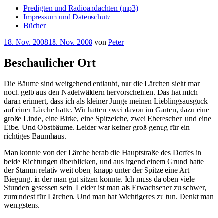
Predigten und Radioandachten (mp3)
Impressum und Datenschutz
Bücher
Veröffentlicht
18. Nov. 2008
18. Nov. 2008
von
Peter
am
Beschaulicher Ort
Die Bäume sind weitgehend entlaubt, nur die Lärchen sieht man
noch gelb aus den Nadelwäldern hervorscheinen. Das hat mich
daran erinnert, dass ich als kleiner Junge meinen Lieblingsausguck
auf einer Lärche hatte. Wir hatten zwei davon im Garten, dazu eine
große Linde, eine Birke, eine Spitzeiche, zwei Ebereschen und eine
Eibe. Und Obstbäume. Leider war keiner groß genug für ein
richtiges Baumhaus.
Man konnte von der Lärche herab die Hauptstraße des Dorfes in
beide Richtungen überblicken, und aus irgend einem Grund hatte
der Stamm relativ weit oben, knapp unter der Spitze eine Art
Biegung, in der man gut sitzen konnte. Ich muss da oben viele
Stunden gesessen sein. Leider ist man als Erwachsener zu schwer,
zumindest für Lärchen. Und man hat Wichtigeres zu tun. Denkt man
wenigstens.