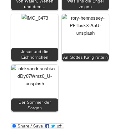
Von Walen, Wehen
Was uns die Engel
und dem…
zeigen
Jesus und die
Eichhörnchen
An Gottes Käfig rütteln
Der Sommer der
Sorgen