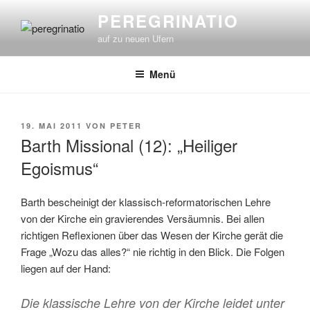
Zum
PEREGRINATIO
Inhalt
auf zu neuen Ufern
springen
Menü
VERÖFFENTLICHT
19. MAI 2011
VON
PETER
AM
Barth Missional (12): „Heiliger
Egoismus“
Barth bescheinigt der klassisch-reformatorischen Lehre
von der Kirche ein gravierendes Versäumnis. Bei allen
richtigen Reflexionen über das Wesen der Kirche gerät die
Frage „Wozu das alles?“ nie richtig in den Blick. Die Folgen
liegen auf der Hand:
Die klassische Lehre von der Kirche leidet unter