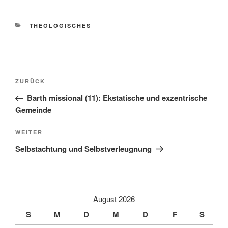
KATEGORIEN
THEOLOGISCHES
Beitragsnavigation
Vorheriger
ZURÜCK
Beitrag
Barth missional (11): Ekstatische und exzentrische
Gemeinde
Nächster
WEITER
Beitrag
Selbstachtung und Selbstverleugnung
August 2026
S
M
D
M
D
F
S