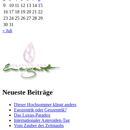
9
10
11
12
13
14
15
16
17
18
19
20
21
22
23
24
25
26
27
28
29
30
31
« Juli
Neueste Beiträge
Dieser Hochsommer klingt anders
Egozentrik oder Geozentrik?
Das Luxus-Paradox
Internationaler Asteroiden-Tag
Vom Zauber des Zeitstaubs