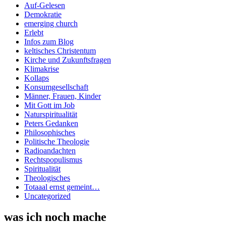
Auf-Gelesen
Demokratie
emerging church
Erlebt
Infos zum Blog
keltisches Christentum
Kirche und Zukunftsfragen
Klimakrise
Kollaps
Konsumgesellschaft
Männer, Frauen, Kinder
Mit Gott im Job
Naturspiritualität
Peters Gedanken
Philosophisches
Politische Theologie
Radioandachten
Rechtspopulismus
Spiritualität
Theologisches
Totaaal ernst gemeint…
Uncategorized
was ich noch mache