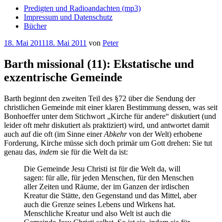
Predigten und Radioandachten (mp3)
Impressum und Datenschutz
Bücher
Veröffentlicht
18. Mai 2011
18. Mai 2011
von
Peter
am
Barth missional (11): Ekstatische und
exzentrische Gemeinde
Barth beginnt den zweiten Teil des §72 über die Sendung der
christlichen Gemeinde mit einer klaren Bestimmung dessen, was seit
Bonhoeffer unter dem Stichwort „Kirche für andere“ diskutiert (und
leider oft mehr diskutiert als praktiziert) wird, und antwortet damit
auch auf die oft (im Sinne einer
Abkehr
von der Welt) erhobene
Forderung, Kirche müsse sich doch primär um Gott drehen: Sie tut
genau das,
indem
sie für die Welt da ist:
Die Gemeinde Jesu Christi ist für die Welt da, will
sagen: für alle, für jeden Menschen, für den Menschen
aller Zeiten und Räume, der im Ganzen der irdischen
Kreatur die Stätte, den Gegenstand und das Mittel, aber
auch die Grenze seines Lebens und Wirkens hat.
Menschliche Kreatur und also Welt ist auch die