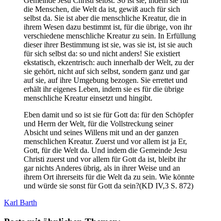
Gemeinde Jesu Christi selbst. So ist sie, indem sie für
die Menschen, die Welt da ist, gewiß auch für sich
selbst da. Sie ist aber die menschliche Kreatur, die in
ihrem Wesen dazu bestimmt ist, für die übrige, von ihr
verschiedene menschliche Kreatur zu sein. In Erfüllung
dieser ihrer Bestimmung ist sie, was sie ist, ist sie auch
für sich selbst da: so und nicht anders! Sie existiert
ekstatisch, ekzentrisch: auch innerhalb der Welt, zu der
sie gehört, nicht auf sich selbst, sondern ganz und gar
auf sie, auf ihre Umgebung bezogen. Sie errettet und
erhält ihr eigenes Leben, indem sie es für die übrige
menschliche Kreatur einsetzt und hingibt.
Eben damit und so ist sie für Gott da: für den Schöpfer
und Herrn der Welt, für die Vollstreckung seiner
Absicht und seines Willens mit und an der ganzen
menschlichen Kreatur. Zuerst und vor allem ist ja Er,
Gott, für die Welt da. Und indem die Gemeinde Jesu
Christi zuerst und vor allem für Gott da ist, bleibt ihr
gar nichts Anderes übrig, als in ihrer Weise und an
ihrem Ort ihrerseits für die Welt da zu sein. Wie könnte
und würde sie sonst für Gott da sein?(KD IV,3 S. 872)
Karl Barth