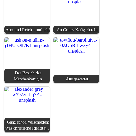
Arm und Reich - und ich?
An Gottes Käfig rütteln
Der Besuch der
Märchenkönigin
Aus:gewertet
Ganz schön verschieden:
Was christliche Identität…