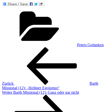
Kategorien
Peters Gedanken
Beitragsnavigation
Vorheriger
Beitrag
Zurück
Barth
Missional (12): „Heiliger Egoismus“
Nächster
Weiter
Barth Missional (12): Ganz oder gar nicht
Beitrag