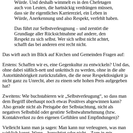
Würde. Und deshalb wimmelt es in den Chefetagen
auch von Leuten, die hartnäckig verdrängen müssen,
dass sie ihr eigentliches Karriereziel, ein Leben in
Würde, Anerkennung und also Respekt, verfehlt haben.
Das führt zur Selbstverleugnung – und zerstört die
Grundlage aller Rücksichtnahme auf andere, den
Respekt zu sich selbst. Wer sich selbst nicht achtet,
schafft das bei anderen erst recht nicht.
Das wirft auch im Blick auf Kirchen und Gemeinden Fragen auf:
Erstens: Schaffen wir es, eine Gegenkultur zu entwickeln? Und das,
ohne dabei süßlich-nett und unkritisch zu werden, ohne in die alte
Autoritätshörigkeit zurückzufallen, die die neue Respektlosigkeit ja
nicht ganz zu Unrecht, aber zu einem sehr hohen Preis aufgegeben
hat?
Zweitens: Wie buchstabieren wir „Selbstverleugung“, so dass man
dem Begriff überhaupt noch etwas Positives abgewinnen kann?
Also gerade nicht als Preisgabe der Selbstachtung, nicht als
negatives Selbstbild oder gestörte Selbstwahrnehmung (bzw.
Kontaktverlust zu den eigenen Gefühlen und Empfindungen)?
Vielleicht kann man ja sagen: Man kann nur verleugnen, was man
wirklich kennt. Wenn – berechtigt oder nicht – Zorn in mir