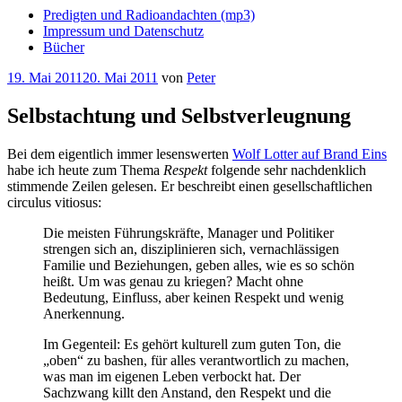
Predigten und Radioandachten (mp3)
Impressum und Datenschutz
Bücher
Veröffentlicht
19. Mai 2011
20. Mai 2011
von
Peter
am
Selbstachtung und Selbstverleugnung
Bei dem eigentlich immer lesenswerten
Wolf Lotter auf Brand Eins
habe ich heute zum Thema
Respekt
folgende sehr nachdenklich
stimmende Zeilen gelesen. Er beschreibt einen gesellschaftlichen
circulus vitiosus:
Die meisten Führungskräfte, Manager und Politiker
strengen sich an, disziplinieren sich, vernachlässigen
Familie und Beziehungen, geben alles, wie es so schön
heißt. Um was genau zu kriegen? Macht ohne
Bedeutung, Einfluss, aber keinen Respekt und wenig
Anerkennung.
Im Gegenteil: Es gehört kulturell zum guten Ton, die
„oben“ zu bashen, für alles verantwortlich zu machen,
was man im eigenen Leben verbockt hat. Der
Sachzwang killt den Anstand, den Respekt und die