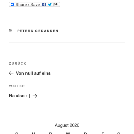
KATEGORIEN
PETERS GEDANKEN
Beitragsnavigation
Vorheriger
ZURÜCK
Beitrag
Von null auf eins
Nächster
WEITER
Beitrag
Na also :-)
August 2026