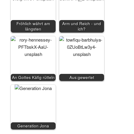
Fröhlich währt am
Arm und Reich - und
längsten
ich?
An Gottes Käfig rütteln
Aus:gewertet
Generation Jona