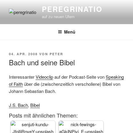
Zum
PEREGRINATIO
Inhalt
auf zu neuen Ufern
springen
Menü
VERÖFFENTLICHT
04. APR. 2008
VON
PETER
AM
Bach und seine Bibel
Interessanter
Videoclip
auf der Podcast-Seite von
Speaking
of Faith
über die (zwischenzeitlich verschollene) Bibel von
Johann Sebastian Bach.
J.S. Bach
,
Bibel
Posts mit ähnlichen Themen: