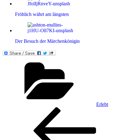
Fröhlich währt am längsten
Der Besuch der Märchenkönigin
Kategorien
Erlebt
Beitragsnavigation
Vorheriger
Beitrag