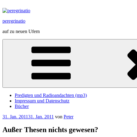
Zum
Inhalt
springen
peregrinatio
auf zu neuen Ufern
Predigten und Radioandachten (mp3)
Impressum und Datenschutz
Bücher
Veröffentlicht
31. Jan. 2011
31. Jan. 2011
von
Peter
am
Außer Thesen nichts gewesen?