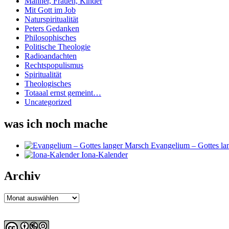
Männer, Frauen, Kinder
Mit Gott im Job
Naturspiritualität
Peters Gedanken
Philosophisches
Politische Theologie
Radioandachten
Rechtspopulismus
Spiritualität
Theologisches
Totaaal ernst gemeint…
Uncategorized
was ich noch mache
Evangelium – Gottes la
Iona-Kalender
Archiv
Archiv