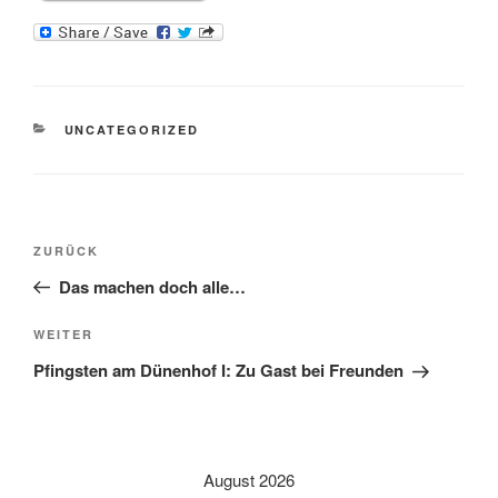
KATEGORIEN
UNCATEGORIZED
Beitragsnavigation
Vorheriger
ZURÜCK
Beitrag
Das machen doch alle…
Nächster
WEITER
Beitrag
Pfingsten am Dünenhof I: Zu Gast bei Freunden
August 2026