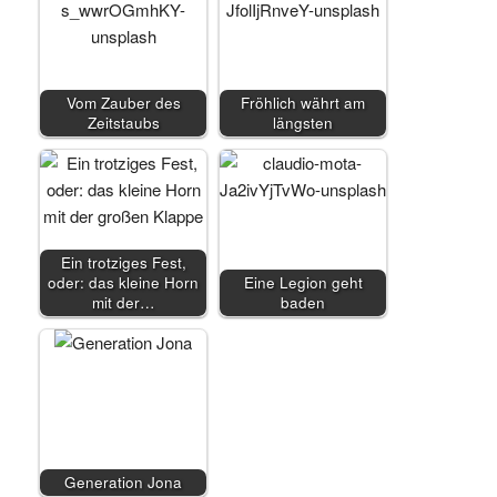
Vom Zauber des
Fröhlich währt am
Zeitstaubs
längsten
Ein trotziges Fest,
oder: das kleine Horn
Eine Legion geht
mit der…
baden
Generation Jona