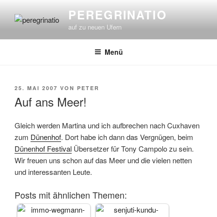
Zum
PEREGRINATIO
Inhalt
auf zu neuen Ufern
springen
Menü
VERÖFFENTLICHT
25. MAI 2007
VON
PETER
AM
Auf ans Meer!
Gleich werden Martina und ich aufbrechen nach Cuxhaven
zum
Dünenhof
. Dort habe ich dann das Vergnügen, beim
Dünenhof Festival
Übersetzer für Tony Campolo zu sein.
Wir freuen uns schon auf das Meer und die vielen netten
und interessanten Leute.
Posts mit ähnlichen Themen: