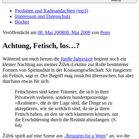
Predigten und Radioandachten (mp3)
Impressum und Datenschutz
Bücher
Veröffentlicht am
08. Mai 2008
08. Mai 2008
von
Peter
Achtung, Fetisch, los…?
Während um mich herum die
fünfte Jahreszeit
beginnt noch ein
kleiner Nachtrag aus meiner Žižek-Lektüre zur Rolle bestimmter
Formen von Spiritualität in der Konsumgesellschaft: Sie fungieren
als Fetisch, sagt er. Der Begriff mag zunächst überraschen, hat aber
durchaus etwas für sich:
Fetischisten sind keine Träumer, die sich in ihrer
Privatwelt verlieren, sondern hundertprozentige
»Realisten«, die in der Lage sind, die Dinge so zu
akzeptieren, wie sie wirklich sind, da sie ja ihren
Fetisch haben, an den sie sich klammern können, um
die Erschütterung durch die Realität abzufangen. (S.
64)
Žižek spielt auf eine Szene aus „
Requiem for a Wren
“ an, wo die