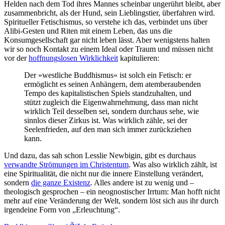
Helden nach dem Tod ihres Mannes scheinbar ungerührt bleibt, aber
zusammenbricht, als der Hund, sein Lieblingstier, überfahren wird.
Spiritueller Fetischismus, so verstehe ich das, verbindet uns über
Alibi-Gesten und Riten mit einem Leben, das uns die
Konsumgesellschaft gar nicht leben lässt. Aber wenigstens halten
wir so noch Kontakt zu einem Ideal oder Traum und müssen nicht
vor der
hoffnungslosen Wirklichkeit
kapitulieren:
Der »westliche Buddhismus« ist solch ein Fetisch: er
ermöglicht es seinen Anhängern, dem atemberaubenden
Tempo des kapitalistischen Spiels standzuhalten, und
stützt zugleich die Eigenwahrnehmung, dass man nicht
wirklich Teil desselben sei, sondern durchaus sehe, wie
sinnlos dieser Zirkus ist. Was wirklich zähle, sei der
Seelenfrieden, auf den man sich immer zurückziehen
kann.
Und dazu, das sah schon Lesslie Newbigin, gibt es durchaus
verwandte Strömungen im Christentum
. Was also wirklich zählt, ist
eine Spiritualität, die nicht nur die innere Einstellung verändert,
sondern
die ganze Existenz
. Alles andere ist zu wenig und –
theologisch gesprochen – ein neognostischer Irrtum: Man hofft nicht
mehr auf eine Veränderung der Welt, sondern löst sich aus ihr durch
irgendeine Form von „Erleuchtung“.