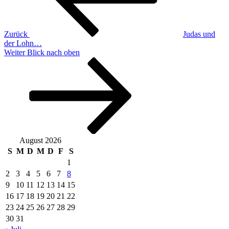
Zurück
Judas und
der Lohn…
Nächster
Weiter
Blick nach oben
Beitrag
August 2026
S
M
D
M
D
F
S
1
2
3
4
5
6
7
8
9
10
11
12
13
14
15
16
17
18
19
20
21
22
23
24
25
26
27
28
29
30
31