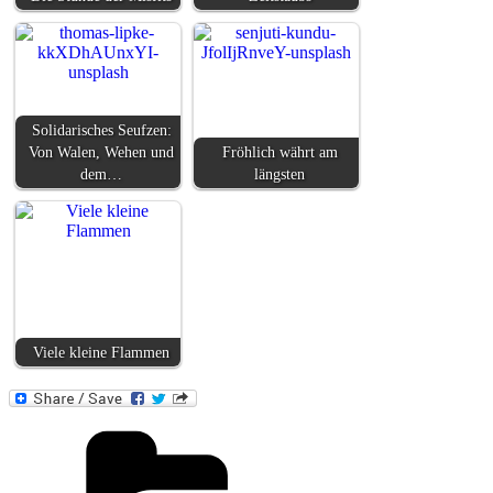
Solidarisches Seufzen:
Von Walen, Wehen und
Fröhlich währt am
dem…
längsten
Viele kleine Flammen
Kategorien