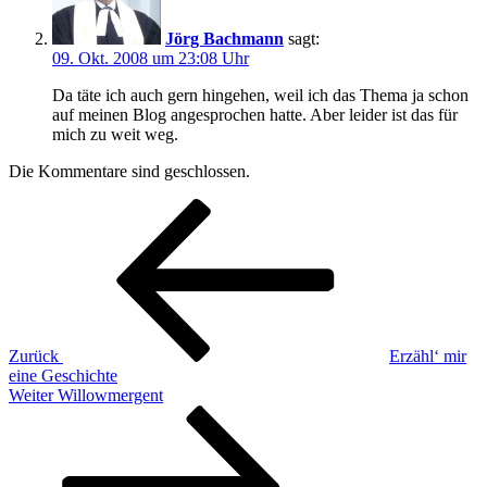
Jörg Bachmann
sagt:
09. Okt. 2008 um 23:08 Uhr
Da täte ich auch gern hingehen, weil ich das Thema ja schon
auf meinen Blog angesprochen hatte. Aber leider ist das für
mich zu weit weg.
Die Kommentare sind geschlossen.
Beitragsnavigation
Vorheriger
Beitrag
Zurück
Erzähl‘ mir
eine Geschichte
Nächster
Weiter
Willowmergent
Beitrag