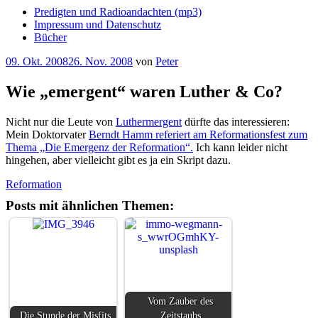
Predigten und Radioandachten (mp3)
Impressum und Datenschutz
Bücher
Veröffentlicht
09. Okt. 2008
26. Nov. 2008
von
Peter
am
Wie „emergent“ waren Luther & Co?
Nicht nur die Leute von
Luthermergent
dürfte das interessieren:
Mein Doktorvater
Berndt Hamm referiert am Reformationsfest zum
Thema „Die Emergenz der Reformation“.
Ich kann leider nicht
hingehen, aber vielleicht gibt es ja ein Skript dazu.
Reformation
Posts mit ähnlichen Themen:
Vom Zauber des
Die Stunde der Misfits
Zeitstaubs