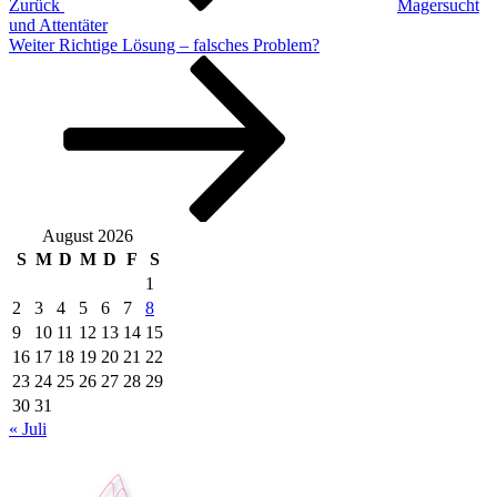
Zurück
Magersucht
und Attentäter
Nächster
Weiter
Richtige Lösung – falsches Problem?
Beitrag
August 2026
S
M
D
M
D
F
S
1
2
3
4
5
6
7
8
9
10
11
12
13
14
15
16
17
18
19
20
21
22
23
24
25
26
27
28
29
30
31
« Juli