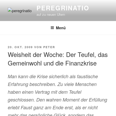
Zum
PEREGRINATIO
Inhalt
auf zu neuen Ufern
springen
Menü
VERÖFFENTLICHT
20. OKT. 2009
VON
PETER
AM
Weisheit der Woche: Der Teufel, das
Gemeinwohl und die Finanzkrise
Man kann die Krise sicherlich als faustische
Erfahrung beschreiben. Zu viele Menschen
haben einen Vertrag mit dem Teufel
geschlossen. Den wahren Moment der Erfüllung
erlebt Faust ganz am Ende erst, als er nicht
mehr das persönliche Glück, sondern das