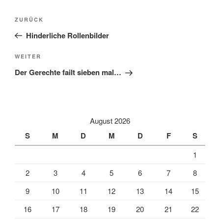
Beitragsnavigation
Vorheriger
ZURÜCK
Beitrag
Hinderliche Rollenbilder
Nächster
WEITER
Beitrag
Der Gerechte failt sieben mal…
August 2026
S
M
D
M
D
F
S
1
2
3
4
5
6
7
8
9
10
11
12
13
14
15
16
17
18
19
20
21
22