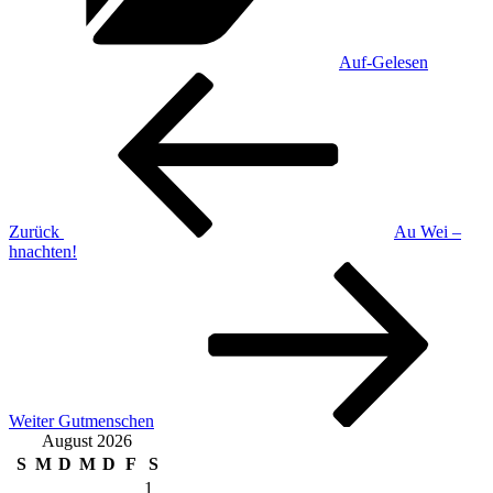
Auf-Gelesen
Beitragsnavigation
Vorheriger
Beitrag
Zurück
Au Wei –
hnachten!
Nächster
Beitrag
Weiter
Gutmenschen
August 2026
S
M
D
M
D
F
S
1