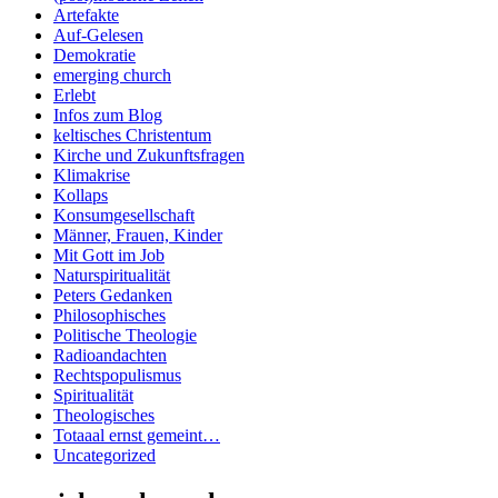
Artefakte
Auf-Gelesen
Demokratie
emerging church
Erlebt
Infos zum Blog
keltisches Christentum
Kirche und Zukunftsfragen
Klimakrise
Kollaps
Konsumgesellschaft
Männer, Frauen, Kinder
Mit Gott im Job
Naturspiritualität
Peters Gedanken
Philosophisches
Politische Theologie
Radioandachten
Rechtspopulismus
Spiritualität
Theologisches
Totaaal ernst gemeint…
Uncategorized