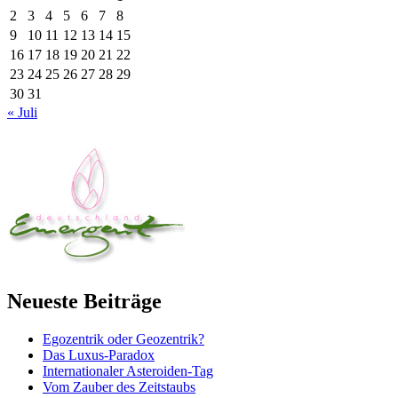
2
3
4
5
6
7
8
9
10
11
12
13
14
15
16
17
18
19
20
21
22
23
24
25
26
27
28
29
30
31
« Juli
Neueste Beiträge
Egozentrik oder Geozentrik?
Das Luxus-Paradox
Internationaler Asteroiden-Tag
Vom Zauber des Zeitstaubs