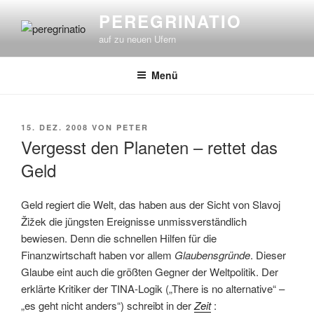
Zum
PEREGRINATIO
Inhalt
auf zu neuen Ufern
springen
Menü
VERÖFFENTLICHT
15. DEZ. 2008
VON
PETER
AM
Vergesst den Planeten – rettet das
Geld
Geld regiert die Welt, das haben aus der Sicht von Slavoj
Žižek die jüngsten Ereignisse unmissverständlich
bewiesen. Denn die schnellen Hilfen für die
Finanzwirtschaft haben vor allem
Glaubensgründe
. Dieser
Glaube eint auch die größten Gegner der Weltpolitik. Der
erklärte Kritiker der TINA-Logik („There is no alternative“ –
„es geht nicht anders“) schreibt in der
Zeit
: