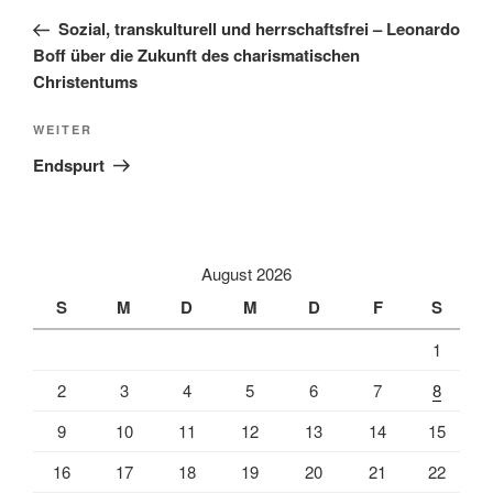
Beitrag
Sozial, transkulturell und herrschaftsfrei – Leonardo
Boff über die Zukunft des charismatischen
Christentums
Nächster
WEITER
Beitrag
Endspurt
August 2026
S
M
D
M
D
F
S
1
2
3
4
5
6
7
8
9
10
11
12
13
14
15
16
17
18
19
20
21
22