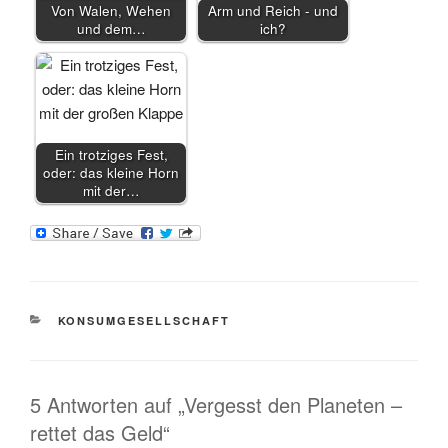
Von Walen, Wehen
Arm und Reich - und
und dem…
ich?
Ein trotziges Fest,
oder: das kleine Horn
mit der…
KATEGORIEN
KONSUMGESELLSCHAFT
5 Antworten auf „Vergesst den Planeten –
rettet das Geld“