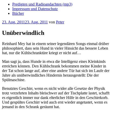
Predigten und Radioandachten (mp3)
Impressum und Datenschutz
Bücher
Veröffentlicht
23. Aug. 2011
23. Aug. 2011
von
Peter
am
Unüberwindlich
Reinhard Mey hat in einem seiner legendären Songs einmal drüber
philosophiert, dass sein Hund in vieler Hinsicht das bessere Leben
hat, nur die Kühlschranktüre kriegt er nicht auf…
Man sagt ja, dass Hunde in etwa die Intelligenz eines Kleinkinds
erreichen können. Den Kühlschrank bekommen meine Kinder in
der Tat schon lange auf, aber eine andere Tür hat sich im Laufe der
Jahre als unüberwindliches Hindernis herausgestellt: Die der
Spülmaschine.
Benutztes Geschirr, wenn es nicht wider alle Gesetze der Physik
trotz verzehrten Inhalts bleischwer auf der Tischplatte lastet, schafft
es eigentlich immer nur dank elterlicher Hilfe in den Geschirrkorb.
Und gespültes Geschirr wird auch erst wieder angetastet, wenn es
jemand in den Schrank geräumt hat.