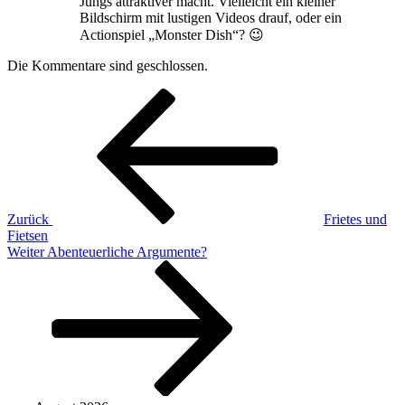
Jungs attraktiver macht. Vielleicht ein kleiner
Bildschirm mit lustigen Videos drauf, oder ein
Actionspiel „Monster Dish“? 😉
Die Kommentare sind geschlossen.
Beitragsnavigation
Vorheriger
Beitrag
Zurück
Frietes und
Fietsen
Nächster
Weiter
Abenteuerliche Argumente?
Beitrag