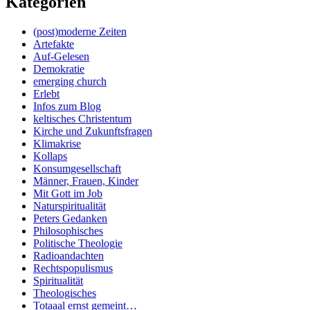
Kategorien
(post)moderne Zeiten
Artefakte
Auf-Gelesen
Demokratie
emerging church
Erlebt
Infos zum Blog
keltisches Christentum
Kirche und Zukunftsfragen
Klimakrise
Kollaps
Konsumgesellschaft
Männer, Frauen, Kinder
Mit Gott im Job
Naturspiritualität
Peters Gedanken
Philosophisches
Politische Theologie
Radioandachten
Rechtspopulismus
Spiritualität
Theologisches
Totaaal ernst gemeint…