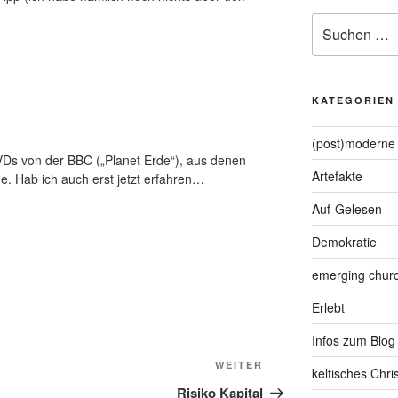
Suche
nach:
KATEGORIEN
(post)moderne 
DVDs von der BBC („Planet Erde“), aus denen
Artefakte
e. Hab ich auch erst jetzt erfahren…
Auf-Gelesen
Demokratie
emerging chur
Erlebt
Infos zum Blog
Nächster
WEITER
keltisches Chr
Beitrag
Risiko Kapital