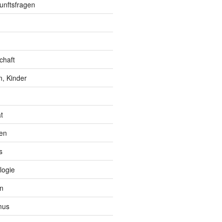
unftsfragen
chaft
, Kinder
t
en
s
logie
n
mus