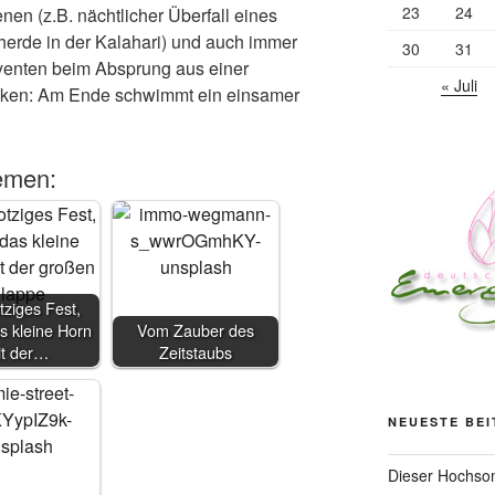
23
24
nen (z.B. nächtlicher Überfall eines
herde in der Kalahari) und auch immer
30
31
enten beim Absprung aus einer
« Juli
ken: Am Ende schwimmt ein einsamer
emen:
tziges Fest,
s kleine Horn
Vom Zauber des
it der…
Zeitstaubs
NEUESTE BE
Dieser Hochsom