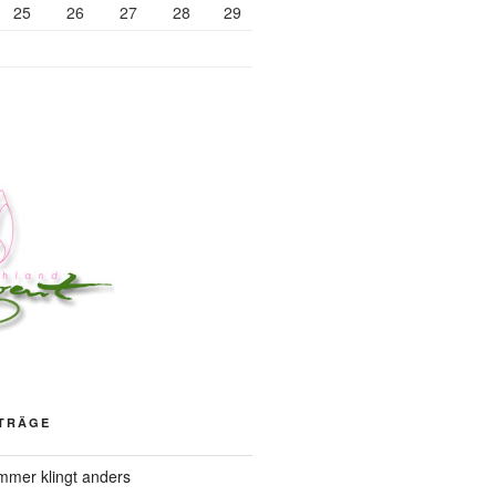
25
26
27
28
29
ITRÄGE
mer klingt anders