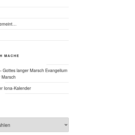
gemeint…
CH MACHE
Evangelium
r Marsch
Iona-Kalender