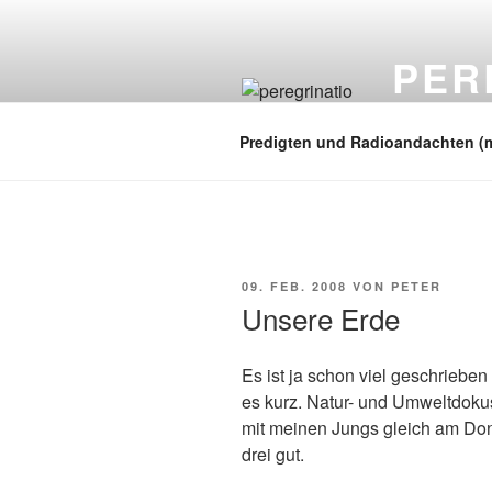
Zum
Inhalt
PER
springen
auf zu neuen
Predigten und Radioandachten (
VERÖFFENTLICHT
09. FEB. 2008
VON
PETER
AM
Unsere Erde
Es ist ja schon viel geschriebe
es kurz. Natur- und Umweltdoku
mit meinen Jungs gleich am Don
drei gut.