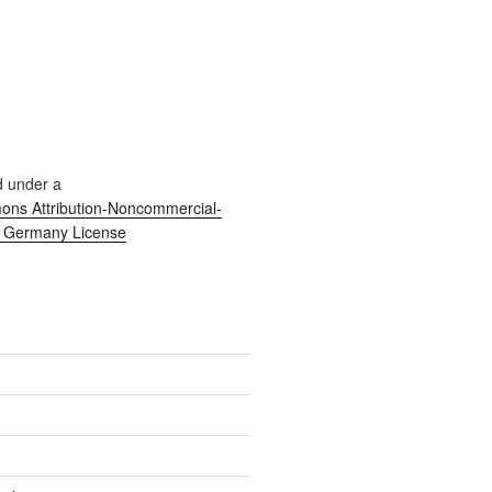
d under a
ns Attribution-Noncommercial-
0 Germany License