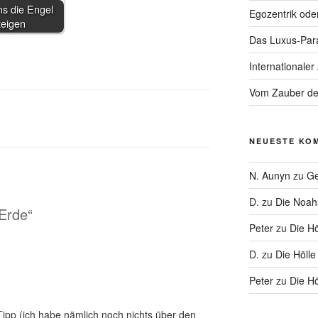
s die Engel
Egozentrik ode
zeigen
Das Luxus-Par
Internationaler
Vom Zauber de
NEUESTE KO
N. Aunyn
zu
Ge
D.
zu
Die Noa
Erde“
Peter
zu
Die Hö
D.
zu
Die Hölle
Peter
zu
Die Hö
ipp (ich habe nämlich noch nichts über den