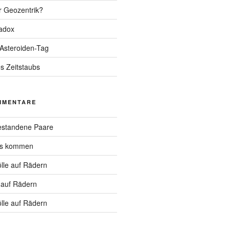
r Geozentrik?
adox
 Asteroiden-Tag
s Zeitstaubs
MMENTARE
standene Paare
hs kommen
lle auf Rädern
 auf Rädern
lle auf Rädern