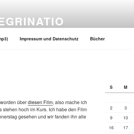
EGRINATIO
 Ufern
mp3)
Impressum und Datenschutz
Bücher
S
M
n worden über
diesen Film
, also mache ich
2
3
s stehen hoch im Kurs. Ich habe den Film
nerstag gesehen und wir fanden ihn alle
9
10
16
17