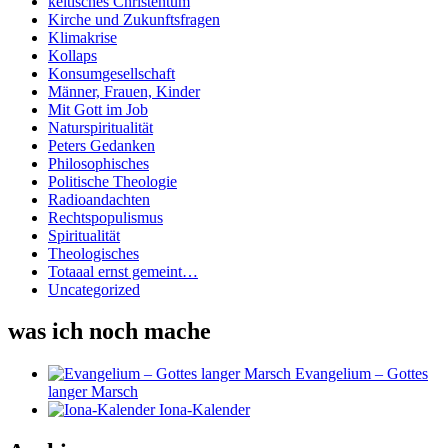
keltisches Christentum
Kirche und Zukunftsfragen
Klimakrise
Kollaps
Konsumgesellschaft
Männer, Frauen, Kinder
Mit Gott im Job
Naturspiritualität
Peters Gedanken
Philosophisches
Politische Theologie
Radioandachten
Rechtspopulismus
Spiritualität
Theologisches
Totaaal ernst gemeint…
Uncategorized
was ich noch mache
Evangelium – Gottes
langer Marsch
Iona-Kalender