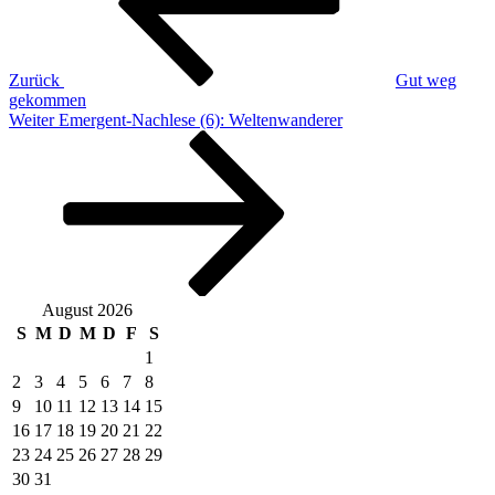
Zurück
Gut weg
gekommen
Nächster
Weiter
Emergent-Nachlese (6): Weltenwanderer
Beitrag
August 2026
S
M
D
M
D
F
S
1
2
3
4
5
6
7
8
9
10
11
12
13
14
15
16
17
18
19
20
21
22
23
24
25
26
27
28
29
30
31