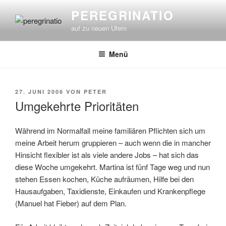
Zum
PEREGRINATIO
Inhalt
auf zu neuen Ufern
springen
Menü
VERÖFFENTLICHT
27. JUNI 2006
VON
PETER
AM
Umgekehrte Prioritäten
Während im Normalfall meine familiären Pflichten sich um
meine Arbeit herum gruppieren – auch wenn die in mancher
Hinsicht flexibler ist als viele andere Jobs – hat sich das
diese Woche umgekehrt. Martina ist fünf Tage weg und nun
stehen Essen kochen, Küche aufräumen, Hilfe bei den
Hausaufgaben, Taxidienste, Einkaufen und Krankenpflege
(Manuel hat Fieber) auf dem Plan.