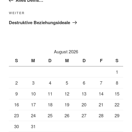
Alles Deins…
Nächster
WEITER
Beitrag
Destruktive Beziehungsideale
August 2026
S
M
D
M
D
F
S
1
2
3
4
5
6
7
8
9
10
11
12
13
14
15
16
17
18
19
20
21
22
23
24
25
26
27
28
29
30
31