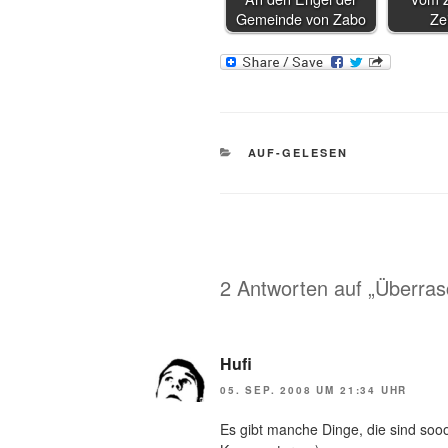
Gemeinde von Zabo
Ze
KATEGORIEN
AUF-GELESEN
2 Antworten auf „Überra
Hufi
05. SEP. 2008 UM 21:34 UHR
Es gibt manche Dinge, die sind sooo