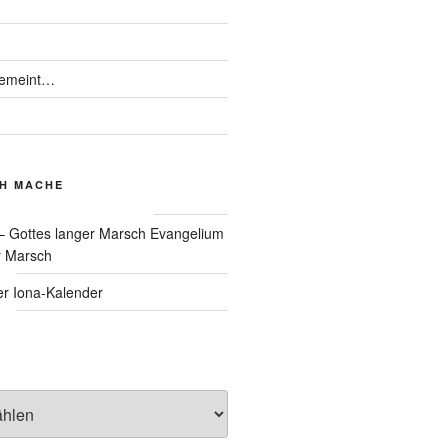
gemeint…
CH MACHE
Evangelium
r Marsch
Iona-Kalender