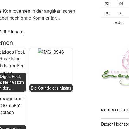
23
24
e Kontroversen
in der anglikanischen
30
31
, aber noch ohne Kommentar…
« Juli
liff Richard
emen:
tziges Fest,
s kleine Horn
it der…
Die Stunde der Misfits
NEUESTE BE
Dieser Hochsom
auber des