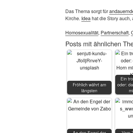
Das Thema sorgt für
andauernd
Kirche.
Idea
hat die Story auch
Homosexualität
,
Partnerschaft
,
C
Posts mit ähnlichen Th
Ein tro
Fröhlich währt am
oder: da
längsten
m
An den Engel der
Vom Z