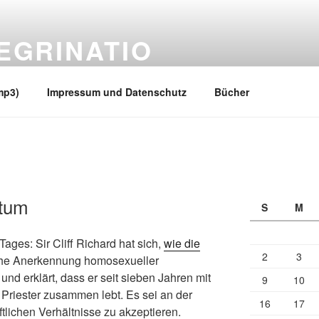
EGRINATIO
 Ufern
mp3)
Impressum und Datenschutz
Bücher
tum
S
M
ages: Sir Cliff Richard hat sich,
wie die
2
3
liche Anerkennung homosexueller
nd erklärt, dass er seit sieben Jahren mit
9
10
Priester zusammen lebt. Es sei an der
16
17
ftlichen Verhältnisse zu akzeptieren.