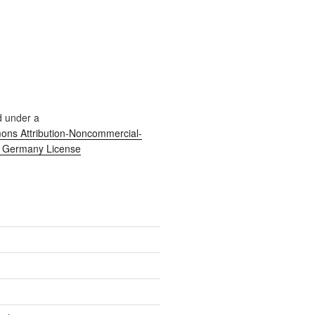
d under a
ns Attribution-Noncommercial-
0 Germany License