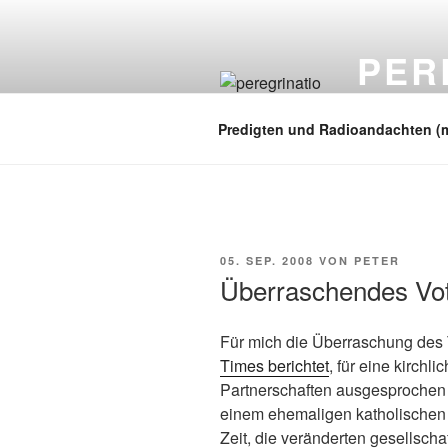
Zum
Inhalt
PER
springen
auf zu neuen
Predigten und Radioandachten (
VERÖFFENTLICHT
05. SEP. 2008
VON
PETER
AM
Überraschendes Vo
Für mich die Überraschung des T
Times berichtet
, für eine kirch
Partnerschaften ausgesprochen u
einem ehemaligen katholischen 
Zeit, die veränderten gesellscha