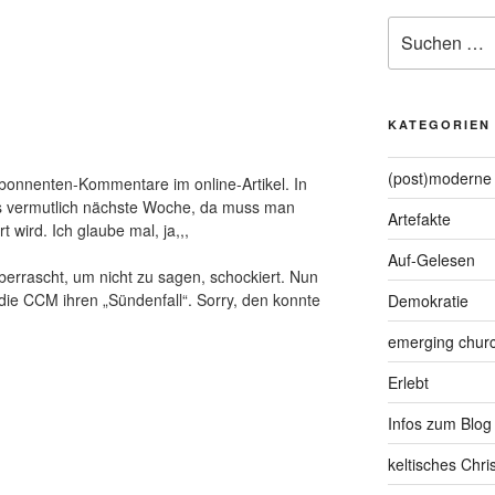
Suche
nach:
KATEGORIEN
(post)moderne 
Abonnenten-Kommentare im online-Artikel. In
 vermutlich nächste Woche, da muss man
Artefakte
wird. Ich glaube mal, ja,,,
Auf-Gelesen
berrascht, um nicht zu sagen, schockiert. Nun
ie CCM ihren „Sündenfall“. Sorry, den konnte
Demokratie
emerging chur
Erlebt
Infos zum Blog
keltisches Chr