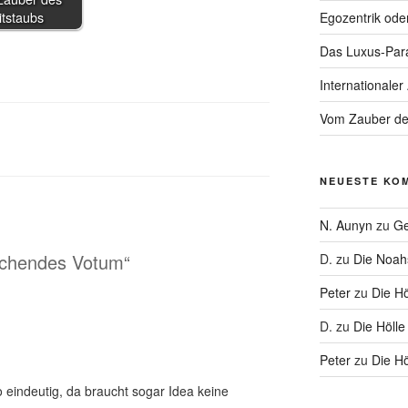
itstaubs
Egozentrik ode
Das Luxus-Par
Internationaler
Vom Zauber de
NEUESTE KO
N. Aunyn
zu
Ge
schendes Votum“
D.
zu
Die Noa
Peter
zu
Die Hö
D.
zu
Die Hölle
Peter
zu
Die Hö
 eindeutig, da braucht sogar Idea keine