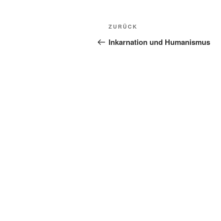
Beitragsnavigation
Vorheriger
ZURÜCK
Beitrag
Inkarnation und Humanismus