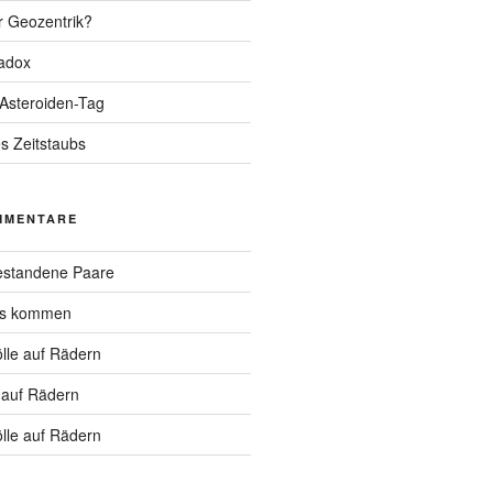
r Geozentrik?
adox
 Asteroiden-Tag
s Zeitstaubs
MMENTARE
standene Paare
hs kommen
lle auf Rädern
 auf Rädern
lle auf Rädern