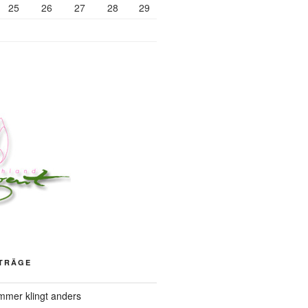
25
26
27
28
29
ITRÄGE
mer klingt anders