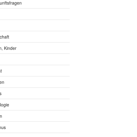
unftsfragen
chaft
, Kinder
t
en
s
logie
n
mus