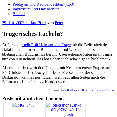
Predigten und Radioandachten (mp3)
Impressum und Datenschutz
Bücher
Veröffentlicht
29. Jan. 2007
29. Jan. 2007
von
Peter
am
Trügerisches Lächeln?
Auf jetzt.de
stellt Ralf Heimann die Frage
, ob die Beliebtheit des
Dalai Lama in unseren Breiten mehr auf Unkenntnis des
tibetanischen Buddhismus beruht. Über geheime Riten erfährt man
nur von Aussteigern, das hat sicher auch seine eigene Problematik.
Aber zumindest wirft der Umgang mit Kritikern ernste Fragen auf.
Für Christen sicher
kein
gefundenes Fressen, aber der sachlichen
Diskussion kann es nur nützen, wenn auf allen Seiten auch die
Schatten nicht mehr ausgeblendet werden.
Technorati Tags:
Buddhismus
,
Dalai Lama
,
Religion
,
Toleranz
Posts mit ähnlichen Themen: