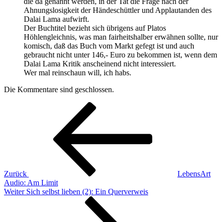
die da genannt werden, in der Tat die Frage nach der
Ahnungslosigkeit der Händeschüttler und Applautanden des
Dalai Lama aufwirft.
Der Buchtitel bezieht sich übrigens auf Platos
Höhlengleichnis, was man fairheitshalber erwähnen sollte, nur
komisch, daß das Buch vom Markt gefegt ist und auch
gebraucht nicht unter 146,- Euro zu bekommen ist, wenn dem
Dalai Lama Kritik anscheinend nicht interessiert.
Wer mal reinschaun will, ich habs.
Die Kommentare sind geschlossen.
Beitragsnavigation
Vorheriger
Beitrag
Zurück
LebensArt
Audio: Am Limit
Nächster
Weiter
Sich selbst lieben (2): Ein Querverweis
Beitrag