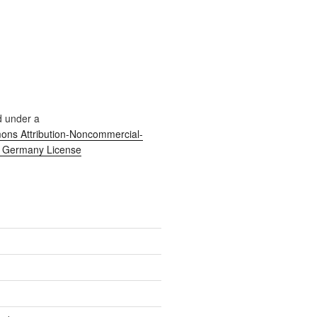
d under a
ns Attribution-Noncommercial-
0 Germany License