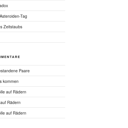
adox
 Asteroiden-Tag
s Zeitstaubs
MMENTARE
standene Paare
hs kommen
lle auf Rädern
 auf Rädern
lle auf Rädern