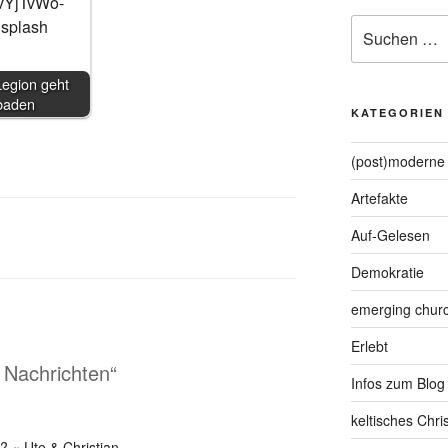
Suche
nach:
Legion geht
baden
KATEGORIEN
(post)moderne 
Artefakte
Auf-Gelesen
Demokratie
emerging chur
Erlebt
 Nachrichten“
Infos zum Blog
keltisches Chr
 « Ute & Christian