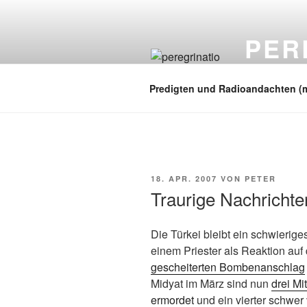
Zum
Inhalt
PER
springen
auf zu neuen
Predigten und Radioandachten (
VERÖFFENTLICHT
18. APR. 2007
VON
PETER
AM
Traurige Nachrichte
Die Türkei bleibt ein schwierige
einem Priester als Reaktion auf
gescheiterten Bombenanschlag
Midyat im März sind nun
drei Mi
ermordet
und ein vierter schwer 