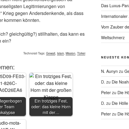
Das Luxus-Par
 unseligsten Legitimierungen von
m” Krieg gegen Andersdenkende, als dass
Internationaler
aher kommen könnten.
Vom Zauber de
ch? gleichgültig?) stillhalten, das kann es
Weltschmerz
h ein?
Technorati Tags:
Gewalt
,
Islam
,
Mission
,
Türkei
NEUESTE KO
emen:
N. Aunyn
zu
Ge
D.
zu
Die Noa
Peter
zu
Die Hö
Regenbogen
Ein trotziges Fest,
D.
zu
Die Hölle
er Team
oder: das kleine Horn
okalypse
mit der…
Peter
zu
Die Hö