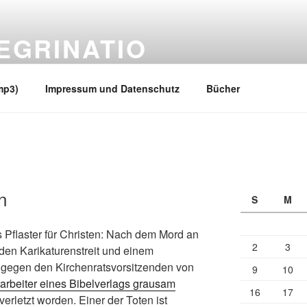
EGRINATIO
 Ufern
mp3)
Impressum und Datenschutz
Bücher
n
S
M
s Pflaster für Christen: Nach dem Mord an
2
3
 den Karikaturenstreit und einem
gegen den Kirchenratsvorsitzenden von
9
10
tarbeiter eines Bibelverlags grausam
16
17
verletzt worden. Einer der Toten ist