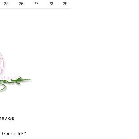
25
26
27
28
29
ITRÄGE
r Geozentrik?