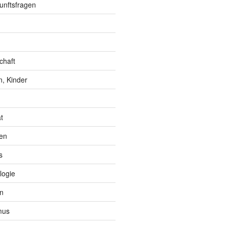
unftsfragen
chaft
, Kinder
t
en
s
logie
n
mus