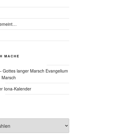
gemeint…
CH MACHE
Evangelium
r Marsch
Iona-Kalender