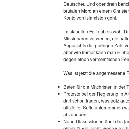
Deutscher. Und obendrein beric
brutalen Mord an einem Christe
Konto von Islamisten geht.
Im aktuellen Fall gab es wohl D
Missionaren vorwerfen, die natio
Angesichts der geringen Zahl vo
aber wie immer kann man Einhe
gegen einen vermeintlichen Fei
Was ist jetzt die angemessene R
Beten für die Mitchristen in der
Proteste bei der Regierung in A
darf schon fragen, was trotz g
offizieller Seite unternommen 
abzubauen.
Neue Diskussionen über das (am
Gewalt? Vielleicht, wenn wir Ch