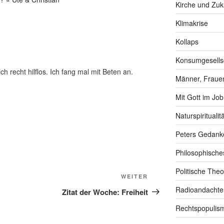
Kirche und Zuk
Klimakrise
Kollaps
Konsumgesells
h recht hilflos. Ich fang mal mit Beten an.
Männer, Frauen
Mit Gott im Job
Naturspiritualitä
Peters Gedank
Philosophische
Politische Theo
Nächster
WEITER
Beitrag
Radioandachte
Zitat der Woche: Freiheit
Rechtspopulis