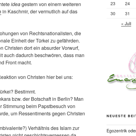
23
24
htete
idea
gestern von einem weiteren
n
in Kaschmir, der vermutlich auf das
30
31
« Juli
rohungen von Rechtsnationalisten, die
nale Einheit der Türkei zu gefährden.
n Christen dort ein absurder Vorwurf,
it auch dadurch beschwören, dass man
nd Front macht.
eaktion von Christen hier bei uns:
 Türkei? Bestimmt.
nkara bzw. der Botschaft in Berlin? Man
uter Stimmung beim Papstbesuch von
wurde, um Ressentiments gegen Christen
NEUESTE BE
bivalente?) Verhältnis des Islam zur
Egozentrik ode
risten nicht geschichtsvergessen da