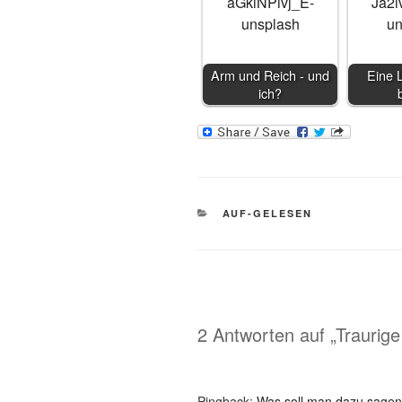
Arm und Reich - und
Eine 
ich?
KATEGORIEN
AUF-GELESEN
2 Antworten auf „Traurige
Pingback:
Was soll man dazu sagen?