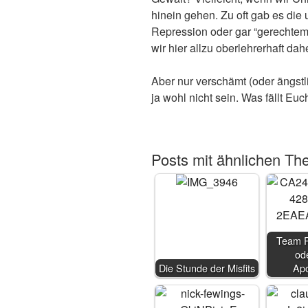
hinein gehen. Zu oft gab es die
Repression oder gar “gerechte
wir hier allzu oberlehrerhaft d
Aber nur verschämt (oder ängstli
ja wohl nicht sein. Was fällt Euc
Posts mit ähnlichen Th
Team 
od
Die Stunde der Misfits
Ap