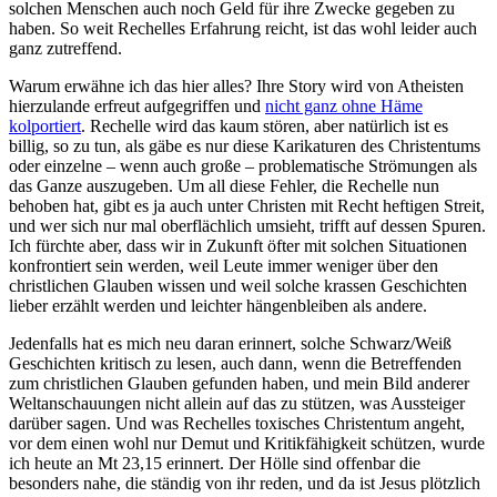
solchen Menschen auch noch Geld für ihre Zwecke gegeben zu
haben. So weit Rechelles Erfahrung reicht, ist das wohl leider auch
ganz zutreffend.
Warum erwähne ich das hier alles? Ihre Story wird von Atheisten
hierzulande erfreut aufgegriffen und
nicht ganz ohne Häme
kolportiert
. Rechelle wird das kaum stören, aber natürlich ist es
billig, so zu tun, als gäbe es nur diese Karikaturen des Christentums
oder einzelne – wenn auch große – problematische Strömungen als
das Ganze auszugeben. Um all diese Fehler, die Rechelle nun
behoben hat, gibt es ja auch unter Christen mit Recht heftigen Streit,
und wer sich nur mal oberflächlich umsieht, trifft auf dessen Spuren.
Ich fürchte aber, dass wir in Zukunft öfter mit solchen Situationen
konfrontiert sein werden, weil Leute immer weniger über den
christlichen Glauben wissen und weil solche krassen Geschichten
lieber erzählt werden und leichter hängenbleiben als andere.
Jedenfalls hat es mich neu daran erinnert, solche Schwarz/Weiß
Geschichten kritisch zu lesen, auch dann, wenn die Betreffenden
zum christlichen Glauben gefunden haben, und mein Bild anderer
Weltanschauungen nicht allein auf das zu stützen, was Aussteiger
darüber sagen. Und was Rechelles toxisches Christentum angeht,
vor dem einen wohl nur Demut und Kritikfähigkeit schützen, wurde
ich heute an Mt 23,15 erinnert. Der Hölle sind offenbar die
besonders nahe, die ständig von ihr reden, und da ist Jesus plötzlich