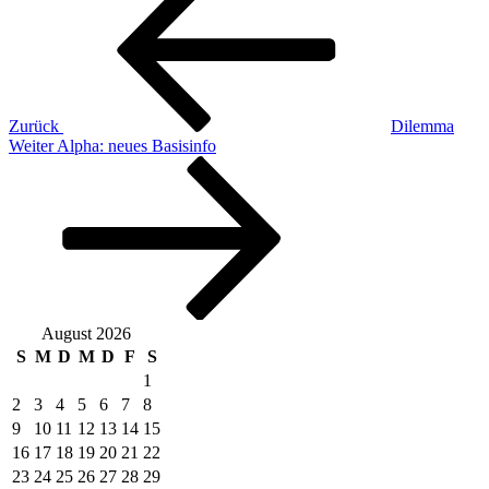
Zurück
Dilemma
Nächster
Weiter
Alpha: neues Basisinfo
Beitrag
August 2026
S
M
D
M
D
F
S
1
2
3
4
5
6
7
8
9
10
11
12
13
14
15
16
17
18
19
20
21
22
23
24
25
26
27
28
29