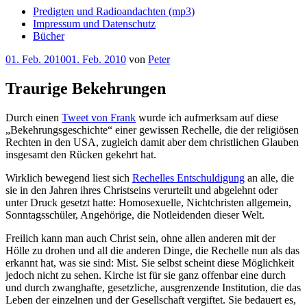
Predigten und Radioandachten (mp3)
Impressum und Datenschutz
Bücher
Veröffentlicht
01. Feb. 2010
01. Feb. 2010
von
Peter
am
Traurige Bekehrungen
Durch einen
Tweet von Frank
wurde ich aufmerksam auf diese
„Bekehrungsgeschichte“ einer gewissen Rechelle, die der religiösen
Rechten in den USA, zugleich damit aber dem christlichen Glauben
insgesamt den Rücken gekehrt hat.
Wirklich bewegend liest sich
Rechelles Entschuldigung
an alle, die
sie in den Jahren ihres Christseins verurteilt und abgelehnt oder
unter Druck gesetzt hatte: Homosexuelle, Nichtchristen allgemein,
Sonntagsschüler, Angehörige, die Notleidenden dieser Welt.
Freilich kann man auch Christ sein, ohne allen anderen mit der
Hölle zu drohen und all die anderen Dinge, die Rechelle nun als das
erkannt hat, was sie sind: Mist. Sie selbst scheint diese Möglichkeit
jedoch nicht zu sehen. Kirche ist für sie ganz offenbar eine durch
und durch zwanghafte, gesetzliche, ausgrenzende Institution, die das
Leben der einzelnen und der Gesellschaft vergiftet. Sie bedauert es,