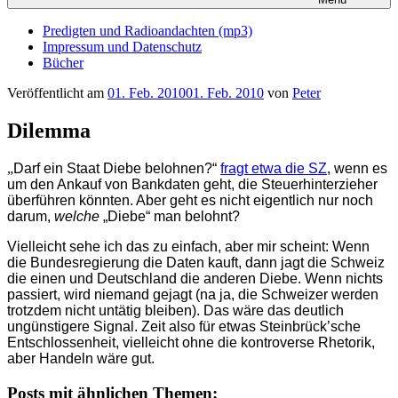
Predigten und Radioandachten (mp3)
Impressum und Datenschutz
Bücher
Veröffentlicht am
01. Feb. 2010
01. Feb. 2010
von
Peter
Dilemma
„
Darf ein Staat Diebe belohnen?“
fragt etwa die SZ
, wenn es
um den Ankauf von Bankdaten geht, die Steuerhinterzieher
überführen könnten. Aber geht es nicht eigentlich nur noch
darum,
welche
„Diebe“ man belohnt?
Vielleicht sehe ich das zu einfach, aber mir scheint: Wenn
die Bundesregierung die Daten kauft, dann jagt die Schweiz
die einen und Deutschland die anderen Diebe. Wenn nichts
passiert, wird niemand gejagt (na ja, die Schweizer werden
trotzdem nicht untätig bleiben). Das wäre das deutlich
ungünstigere Signal. Zeit also für etwas Steinbrück’sche
Entschlossenheit, vielleicht ohne die kontroverse Rhetorik,
aber Handeln wäre gut.
Posts mit ähnlichen Themen: