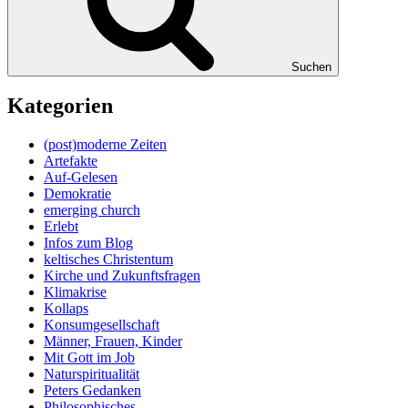
Suchen
Kategorien
(post)moderne Zeiten
Artefakte
Auf-Gelesen
Demokratie
emerging church
Erlebt
Infos zum Blog
keltisches Christentum
Kirche und Zukunftsfragen
Klimakrise
Kollaps
Konsumgesellschaft
Männer, Frauen, Kinder
Mit Gott im Job
Naturspiritualität
Peters Gedanken
Philosophisches