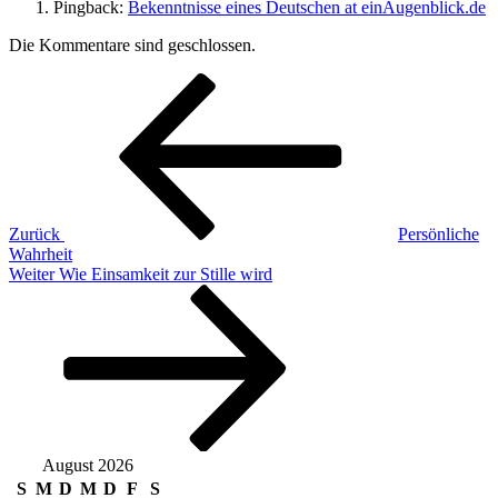
Pingback:
Bekenntnisse eines Deutschen at einAugenblick.de
Die Kommentare sind geschlossen.
Beitragsnavigation
Vorheriger
Beitrag
Zurück
Persönliche
Wahrheit
Nächster
Weiter
Wie Einsamkeit zur Stille wird
Beitrag
August 2026
S
M
D
M
D
F
S