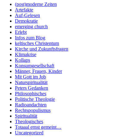
(post)moderne Zeiten
Artefakte
Auf-Gelesen
Demokratie
emerging church
Erlebt
Infos zum Blog
keltisches Christentum
Kirche und Zukunftsfragen
Klimakrise
Kollaps
Konsumgesellschaft
Männer, Frauen, Kinder
Mit Gott im Job
Naturspiritualität
Peters Gedanken
Philosophisches
Politische Theologie
Radioandachten
Rechtspopulismus
Spiritualität
Theologisches
Totaaal ernst gemeint…
Uncategorized