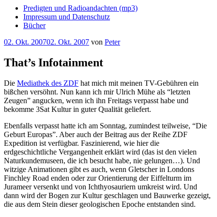
Predigten und Radioandachten (mp3)
Impressum und Datenschutz
Bücher
Veröffentlicht
02. Okt. 2007
02. Okt. 2007
von
Peter
am
That’s Infotainment
Die
Mediathek des ZDF
hat mich mit meinen TV-Gebühren ein
bißchen versöhnt. Nun kann ich mir Ulrich Mühe als “letzten
Zeugen” angucken, wenn ich ihn Freitags verpasst habe und
bekomme 3Sat Kultur in guter Qualität geliefert.
Ebenfalls verpasst hatte ich am Sonntag, zumindest teilweise, “Die
Geburt Europas”. Aber auch der Beitrag aus der Reihe ZDF
Expedition ist verfügbar. Faszinierend, wie hier die
erdgeschichtliche Vergangenheit erklärt wird (das ist den vielen
Naturkundemuseen, die ich besucht habe, nie gelungen…). Und
witzige Animationen gibt es auch, wenn Gletscher in Londons
Finchley Road enden oder zur Orientierung der Eiffelturm im
Jurameer versenkt und von Ichthyosauriern umkreist wird. Und
dann wird der Bogen zur Kultur geschlagen und Bauwerke gezeigt,
die aus dem Stein dieser geologischen Epoche entstanden sind.