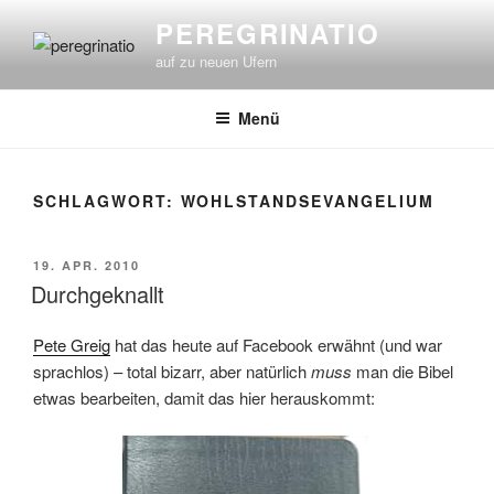
Zum
PEREGRINATIO
Inhalt
auf zu neuen Ufern
springen
Menü
SCHLAGWORT:
WOHLSTANDSEVANGELIUM
VERÖFFENTLICHT
19. APR. 2010
AM
Durchgeknallt
Pete Greig
hat das heute auf Facebook erwähnt (und war
sprachlos) – total bizarr, aber natürlich
muss
man die Bibel
etwas bearbeiten, damit das hier herauskommt: