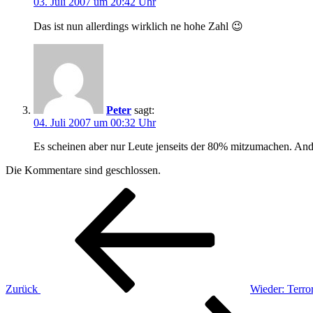
03. Juli 2007 um 20:42 Uhr
Das ist nun allerdings wirklich ne hohe Zahl 😉
Peter
sagt:
04. Juli 2007 um 00:32 Uhr
Es scheinen aber nur Leute jenseits der 80% mitzumachen. Ander
Die Kommentare sind geschlossen.
Beitragsnavigation
Vorheriger
Beitrag
Zurück
Wieder: Terro
Nächster