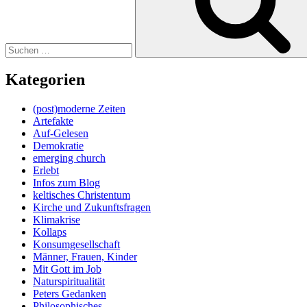
Kategorien
(post)moderne Zeiten
Artefakte
Auf-Gelesen
Demokratie
emerging church
Erlebt
Infos zum Blog
keltisches Christentum
Kirche und Zukunftsfragen
Klimakrise
Kollaps
Konsumgesellschaft
Männer, Frauen, Kinder
Mit Gott im Job
Naturspiritualität
Peters Gedanken
Philosophisches