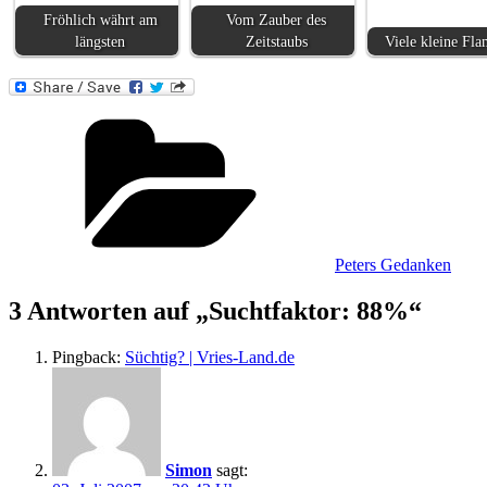
Fröhlich währt am
Vom Zauber des
längsten
Zeitstaubs
Viele kleine Fl
Kategorien
Peters Gedanken
3 Antworten auf „Suchtfaktor: 88%“
Pingback:
Süchtig? | Vries-Land.de
Simon
sagt: