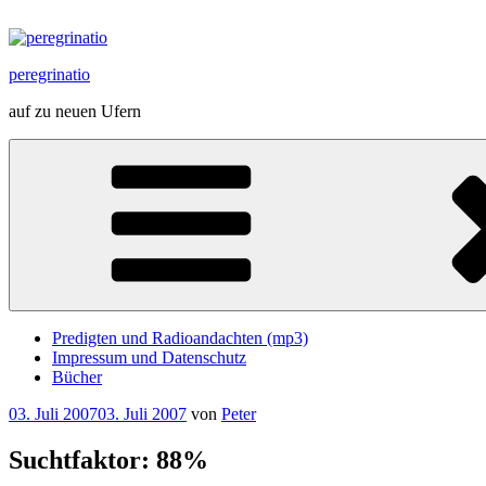
Zum
Inhalt
springen
peregrinatio
auf zu neuen Ufern
Predigten und Radioandachten (mp3)
Impressum und Datenschutz
Bücher
Veröffentlicht
03. Juli 2007
03. Juli 2007
von
Peter
am
Suchtfaktor: 88%