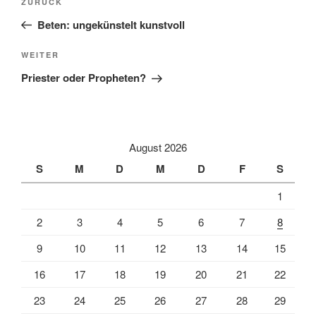
Vorheriger
ZURÜCK
Beitrag
Beten: ungekünstelt kunstvoll
Nächster
WEITER
Beitrag
Priester oder Propheten?
August 2026
S
M
D
M
D
F
S
1
2
3
4
5
6
7
8
9
10
11
12
13
14
15
16
17
18
19
20
21
22
23
24
25
26
27
28
29