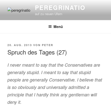
Zum
PEREGRINATIO
Inhalt
auf zu neuen Ufern
springen
Menü
VERÖFFENTLICHT
20. AUG. 2013
VON
PETER
AM
Spruch des Tages (27)
I never meant to say that the Conservatives are
generally stupid. I meant to say that stupid
people are generally Conservative. I believe that
is so obviously and universally admitted a
principle that I hardly think any gentleman will
deny it.