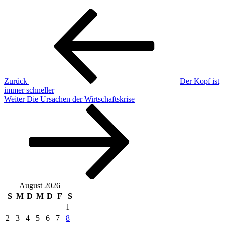
Beitragsnavigation
Vorheriger
Beitrag
Zurück
Der Kopf ist
immer schneller
Nächster
Weiter
Die Ursachen der Wirtschaftskrise
Beitrag
August 2026
S
M
D
M
D
F
S
1
2
3
4
5
6
7
8