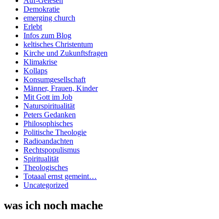
Auf-Gelesen
Demokratie
emerging church
Erlebt
Infos zum Blog
keltisches Christentum
Kirche und Zukunftsfragen
Klimakrise
Kollaps
Konsumgesellschaft
Männer, Frauen, Kinder
Mit Gott im Job
Naturspiritualität
Peters Gedanken
Philosophisches
Politische Theologie
Radioandachten
Rechtspopulismus
Spiritualität
Theologisches
Totaaal ernst gemeint…
Uncategorized
was ich noch mache