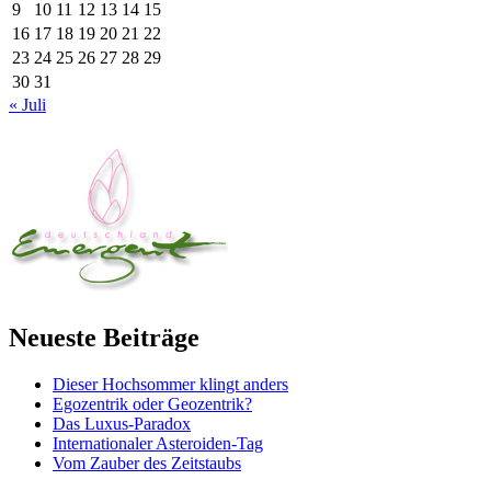
9
10
11
12
13
14
15
16
17
18
19
20
21
22
23
24
25
26
27
28
29
30
31
« Juli
Neueste Beiträge
Dieser Hochsommer klingt anders
Egozentrik oder Geozentrik?
Das Luxus-Paradox
Internationaler Asteroiden-Tag
Vom Zauber des Zeitstaubs