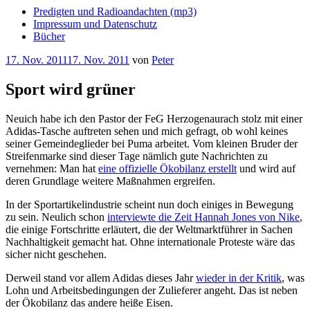
Predigten und Radioandachten (mp3)
Impressum und Datenschutz
Bücher
Veröffentlicht
17. Nov. 2011
17. Nov. 2011
von
Peter
am
Sport wird grüner
Neuich habe ich den Pastor der FeG Herzogenaurach stolz mit einer
Adidas-Tasche auftreten sehen und mich gefragt, ob wohl keines
seiner Gemeindeglieder bei Puma arbeitet. Vom kleinen Bruder der
Streifenmarke sind dieser Tage nämlich gute Nachrichten zu
vernehmen: Man hat
eine offizielle Ökobilanz erstellt
und wird auf
deren Grundlage weitere Maßnahmen ergreifen.
In der Sportartikelindustrie scheint nun doch einiges in Bewegung
zu sein. Neulich schon
interviewte die Zeit Hannah Jones von Nike
,
die einige Fortschritte erläutert, die der Weltmarktführer in Sachen
Nachhaltigkeit gemacht hat. Ohne internationale Proteste wäre das
sicher nicht geschehen.
Derweil stand vor allem Adidas dieses Jahr
wieder in der Kritik
, was
Lohn und Arbeitsbedingungen der Zulieferer angeht. Das ist neben
der Ökobilanz das andere heiße Eisen.