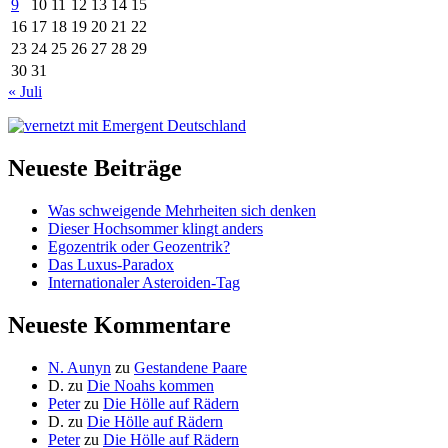
9
10
11
12
13
14
15
16
17
18
19
20
21
22
23
24
25
26
27
28
29
30
31
« Juli
Neueste Beiträge
Was schweigende Mehrheiten sich denken
Dieser Hochsommer klingt anders
Egozentrik oder Geozentrik?
Das Luxus-Paradox
Internationaler Asteroiden-Tag
Neueste Kommentare
N. Aunyn
zu
Gestandene Paare
D.
zu
Die Noahs kommen
Peter
zu
Die Hölle auf Rädern
D.
zu
Die Hölle auf Rädern
Peter
zu
Die Hölle auf Rädern