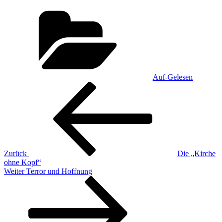
Kategorien
Auf-Gelesen
Beitragsnavigation
Vorheriger
Beitrag
Zurück
Die „Kirche
ohne Kopf“
Nächster
Weiter
Terror und Hoffnung
Beitrag