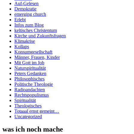
Auf-Gelesen
Demokratie
emerging church
Erlebt
Infos zum Blog
keltisches Christentum
Kirche und Zukunftsfragen
Klimakrise
Kollaps
Konsumgesellschaft
Männer, Frauen, Kinder
Mit Gott im Job
Naturspiritualität
Peters Gedanken
Philosophisches
Politische Theologie
Radioandachten
Rechtspopulismus
Spiritualität
Theologisches
Totaaal ernst gemeint…
Uncategorized
was ich noch mache