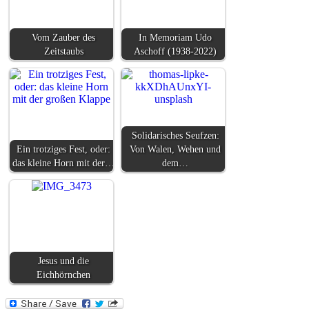
Vom Zauber des
In Memoriam Udo
Zeitstaubs
Aschoff (1938-2022)
Solidarisches Seufzen:
Ein trotziges Fest, oder:
Von Walen, Wehen und
das kleine Horn mit der…
dem…
Jesus und die
Eichhörnchen