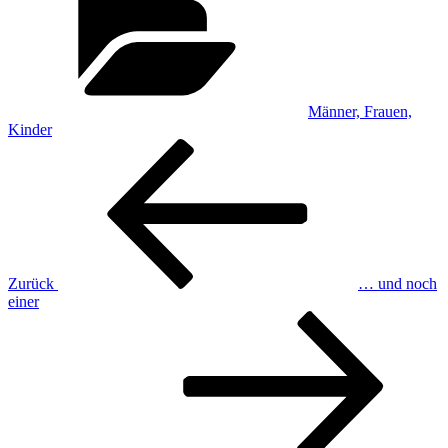
Männer, Frauen,
Kinder
Beitragsnavigation
Vorheriger
Beitrag
Zurück
… und noch
einer
Nächster
Beitrag