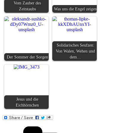
Vom Zauber des
Zeitstaubs
Was uns die Engel zeigen
Solidarisches Seufzen:
Von Walen, Wehen und
Der Sommer der Sorgen
dem…
Jesus und die
Eichhörnchen
Kategorien