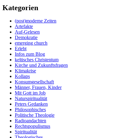
Kategorien
(post)moderne Zeiten
Artefakte
Auf-Gelesen
Demokratie
emerging church
Erlebt
Infos zum Blog
keltisches Christentum
Kirche und Zukunftsfragen
Klimakrise
Kollaps
Konsumgesellschaft
Männer, Frauen, Kinder
Mit Gott im Job
Naturspiritualität
Peters Gedanken
Philosophisches
Politische Theologie
Radioandachten
Rechtspopulismus
Spiritualität
Theologisches