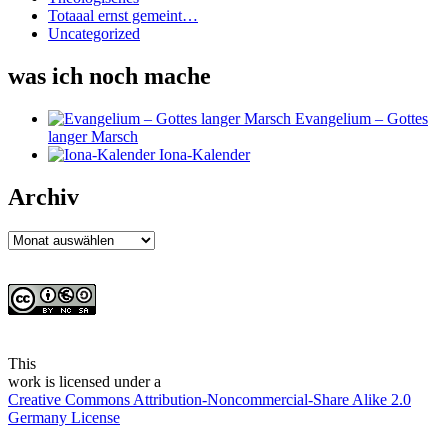
Totaaal ernst gemeint…
Uncategorized
was ich noch mache
Evangelium – Gottes
langer Marsch
Iona-Kalender
Archiv
Archiv
This
work
is licensed under a
Creative Commons Attribution-Noncommercial-Share Alike 2.0
Germany License