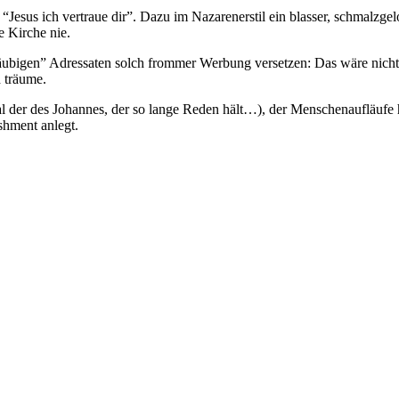
Jesus ich vertraue dir”. Dazu im Nazarenerstil ein blasser, schmalzgeloc
e Kirche nie.
ngläubigen” Adressaten solch frommer Werbung versetzen: Das wäre nic
d träume.
al der des Johannes, der so lange Reden hält…), der Menschenaufläufe he
ishment anlegt.