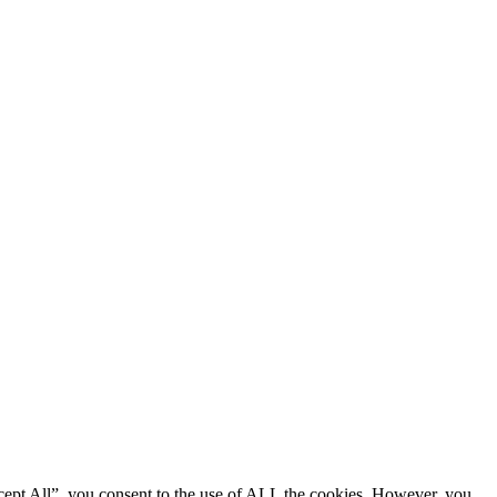
cept All”, you consent to the use of ALL the cookies. However, you