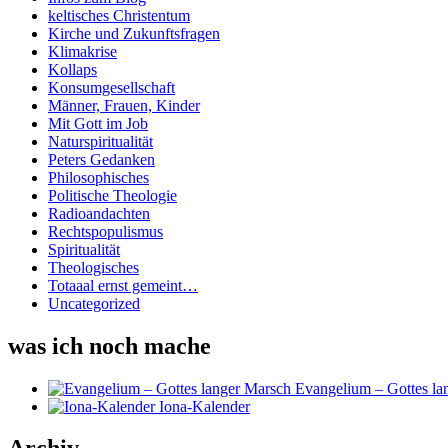
keltisches Christentum
Kirche und Zukunftsfragen
Klimakrise
Kollaps
Konsumgesellschaft
Männer, Frauen, Kinder
Mit Gott im Job
Naturspiritualität
Peters Gedanken
Philosophisches
Politische Theologie
Radioandachten
Rechtspopulismus
Spiritualität
Theologisches
Totaaal ernst gemeint…
Uncategorized
was ich noch mache
Evangelium – Gottes la
Iona-Kalender