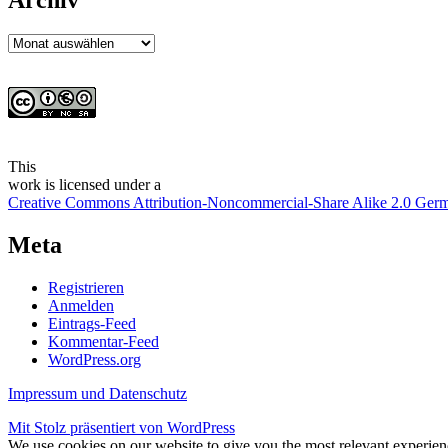
Archiv
Archiv
This
work
is licensed under a
Creative Commons Attribution-Noncommercial-Share Alike 2.0 Ger
Meta
Registrieren
Anmelden
Eintrags-Feed
Kommentar-Feed
WordPress.org
Impressum und Datenschutz
Mit Stolz präsentiert von WordPress
We use cookies on our website to give you the most relevant experien