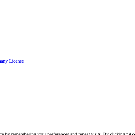
many License
ce by remembering your preferences and repeat visits. By clicking “Ac