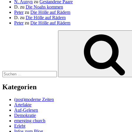
N. Aunyn
zu
Gestandene Paare
D.
zu
Die Noahs kommen
Peter
zu
Die Hölle auf Rädern
D.
zu
Die Hölle auf Rädern
Peter
zu
Die Hölle auf Rädern
Suche
nach:
Kategorien
(post)moderne Zeiten
Artefakte
Auf-Gelesen
Demokratie
emerging church
Erlebt
Infos zum Blog