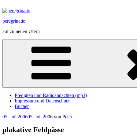
Zum
Inhalt
springen
peregrinatio
auf zu neuen Ufern
Predigten und Radioandachten (mp3)
Impressum und Datenschutz
Bücher
Veröffentlicht
05. Juli 2006
05. Juli 2006
von
Peter
am
plakative Fehlpässe