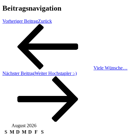
Beitragsnavigation
Vorheriger Beitrag
Zurück
Viele Wünsche…
Nächster Beitrag
Weiter
Hochstapler :-)
August 2026
S
M
D
M
D
F
S