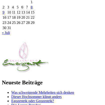
1
2
3
4
5
6
7
8
9
10
11
12
13
14
15
16
17
18
19
20
21
22
23
24
25
26
27
28
29
30
31
« Juli
Neueste Beiträge
Was schweigende Mehrheiten sich denken
Dieser Hochsommer klingt anders
Egozentrik oder Geozentrik?