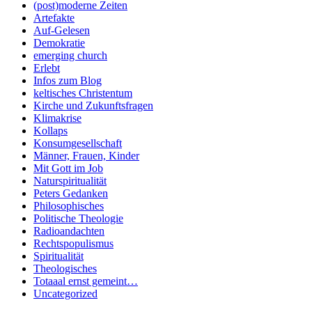
(post)moderne Zeiten
Artefakte
Auf-Gelesen
Demokratie
emerging church
Erlebt
Infos zum Blog
keltisches Christentum
Kirche und Zukunftsfragen
Klimakrise
Kollaps
Konsumgesellschaft
Männer, Frauen, Kinder
Mit Gott im Job
Naturspiritualität
Peters Gedanken
Philosophisches
Politische Theologie
Radioandachten
Rechtspopulismus
Spiritualität
Theologisches
Totaaal ernst gemeint…
Uncategorized