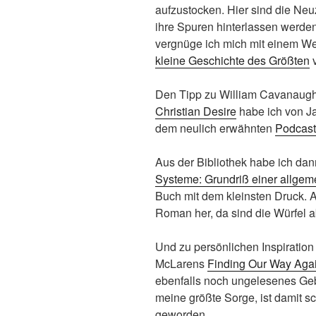
aufzustocken. Hier sind die Ne
ihre Spuren hinterlassen werden
vergnüge ich mich mit einem W
kleine Geschichte des Größten
v
Den Tipp zu William Cavanaug
Christian Desire
habe ich von Ja
dem neulich erwähnten
Podcast
Aus der Bibliothek habe ich d
Systeme: Grundriß einer allgem
Buch mit dem kleinsten Druck. 
Roman her, da sind die Würfel a
Und zu persönlichen Inspiration 
McLarens
Finding Our Way Again
ebenfalls noch ungelesenes Geb
meine größte Sorge, ist damit s
geworden.