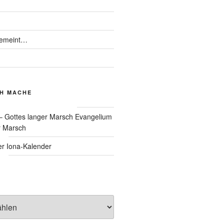
gemeint…
CH MACHE
Evangelium
r Marsch
Iona-Kalender