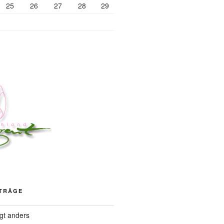
25
26
27
28
29
ITRÄGE
ngt anders