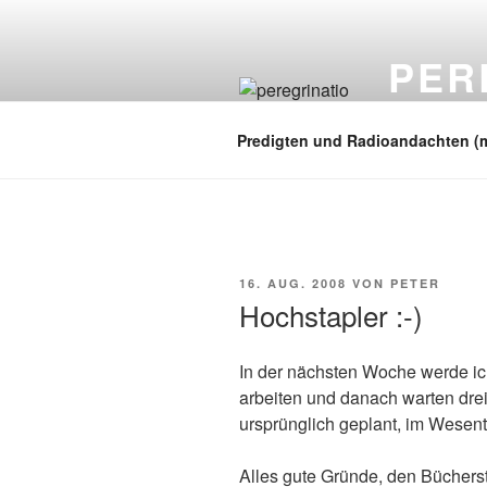
Zum
Inhalt
PER
springen
auf zu neuen
Predigten und Radioandachten (
VERÖFFENTLICHT
16. AUG. 2008
VON
PETER
AM
Hochstapler :-)
In der nächsten Woche werde i
arbeiten und danach warten dre
ursprünglich geplant, im Wesen
Alles gute Gründe, den Büchers