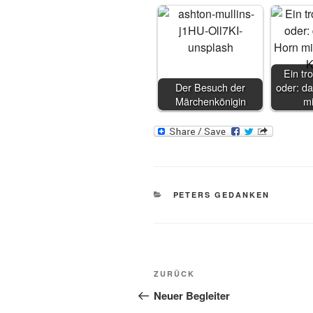
Ein tro
Der Besuch der
oder: da
Märchenkönigin
m
KATEGORIEN
PETERS GEDANKEN
Beitragsnavigation
Vorheriger
ZURÜCK
Beitrag
Neuer Begleiter