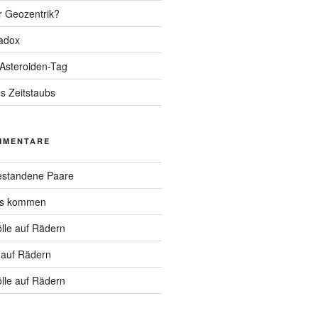
r Geozentrik?
adox
 Asteroiden-Tag
s Zeitstaubs
MMENTARE
standene Paare
hs kommen
lle auf Rädern
 auf Rädern
lle auf Rädern