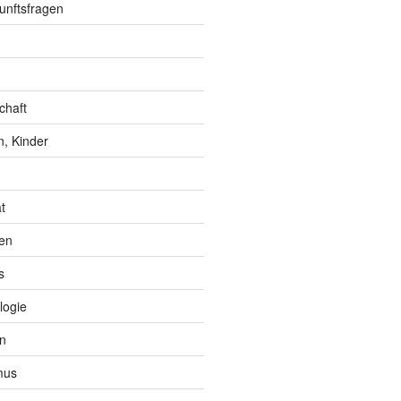
unftsfragen
chaft
, Kinder
t
en
s
logie
n
mus