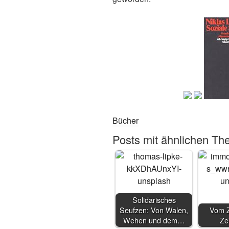
Bücher
Posts mit ähnlichen Th
Solidarisches
Seufzen: Von Walen,
Vom Z
Wehen und dem…
Ze