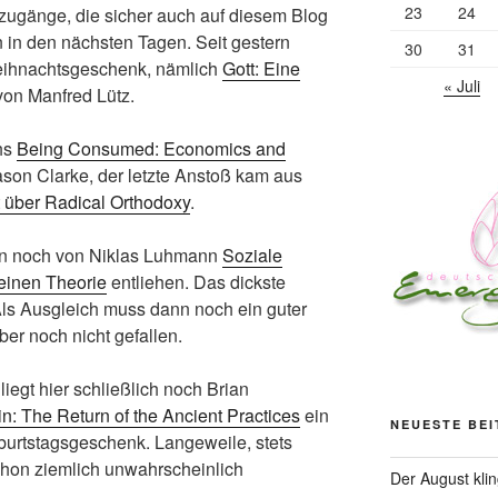
23
24
uzugänge, die sicher auch auf diesem Blog
 in den nächsten Tagen. Seit gestern
30
31
eihnachtsgeschenk, nämlich
Gott: Eine
« Juli
on Manfred Lütz.
hs
Being Consumed: Economics and
son Clarke, der letzte Anstoß kam aus
 über Radical Orthodoxy
.
ann noch von Niklas Luhmann
Soziale
einen Theorie
entliehen. Das dickste
Als Ausgleich muss dann noch ein guter
ber noch nicht gefallen.
liegt hier schließlich noch Brian
: The Return of the Ancient Practices
ein
NEUESTE BE
urtstagsgeschenk. Langeweile, stets
chon ziemlich unwahrscheinlich
Der August kli