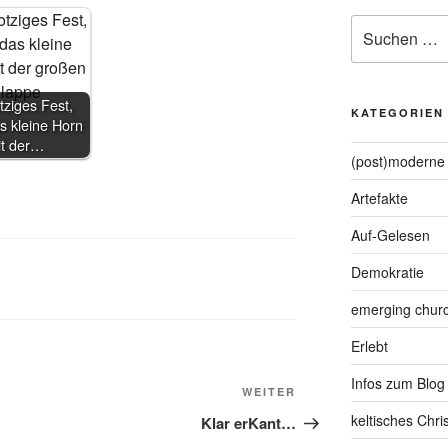
Suche
nach:
tziges Fest,
KATEGORIEN
s kleine Horn
it der…
(post)moderne 
Artefakte
Auf-Gelesen
Demokratie
emerging chur
Erlebt
Infos zum Blog
Nächster
WEITER
Beitrag
keltisches Chr
Klar erKant…