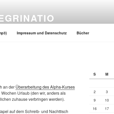
EGRINATIO
 Ufern
mp3)
Impressum und Datenschutz
Bücher
S
M
ch an der
Überarbeitung des Alpha-Kurses
2
3
i Wochen Urlaub (den wir, anders als
tlichen zuhause verbringen werden).
9
10
16
17
tapel auf dem Schreib- und Nachttisch