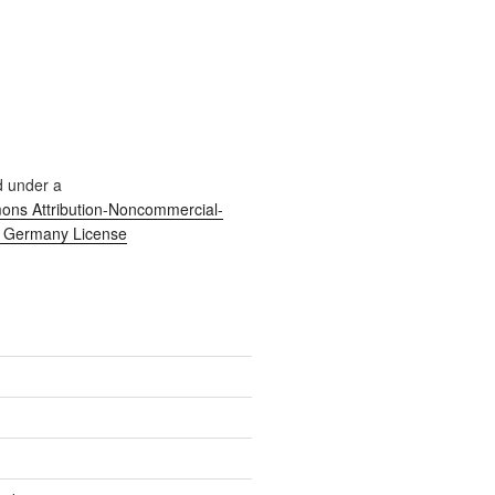
d under a
ns Attribution-Noncommercial-
0 Germany License