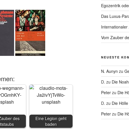
Egozentrik ode
Das Luxus-Par
Internationaler
Vom Zauber de
NEUESTE KO
N. Aunyn
zu
Ge
emen:
D.
zu
Die Noa
Peter
zu
Die Hö
D.
zu
Die Hölle
Peter
zu
Die Hö
auber des
Eine Legion geht
itstaubs
baden