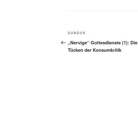
Beitragsnavigation
Vorheriger
ZURÜCK
Beitrag
„Nervige“ Gottesdienste (1): Die
Tücken der Konsumkritik