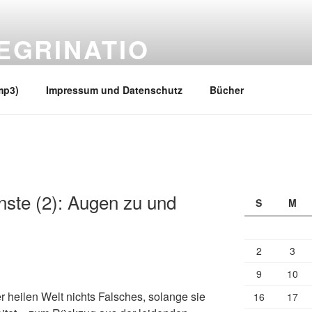
EGRINATIO
 Ufern
mp3)
Impressum und Datenschutz
Bücher
nste (2): Augen zu und
S
M
2
3
9
10
r heilen Welt nichts Falsches, solange sie
16
17