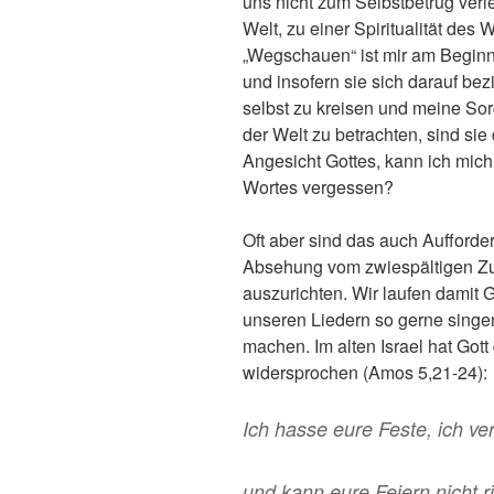
uns nicht zum Selbstbetrug verl
Welt, zu einer Spiritualität de
„Wegschauen“ ist mir am Beginn
und insofern sie sich darauf bez
selbst zu kreisen und meine Sor
der Welt zu betrachten, sind si
Angesicht Gottes, kann ich mich
Wortes vergessen?
Oft aber sind das auch Aufforde
Absehung vom zwiespältigen Zus
auszurichten. Wir laufen damit 
unseren Liedern so gerne sing
machen. Im alten Israel hat Got
widersprochen (Amos 5,21-24):
Ich hasse eure Feste, ich v
und kann eure Feiern nicht 