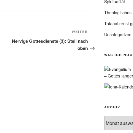
Spiritualität
Theologisches
Totaaal ernst 
Nächster
WEITER
Uncategorized
Beitrag
Nervige Gottesdienste (3): Steil nach
oben
WAS ICH NO
– Gottes lange
ARCHIV
Archiv