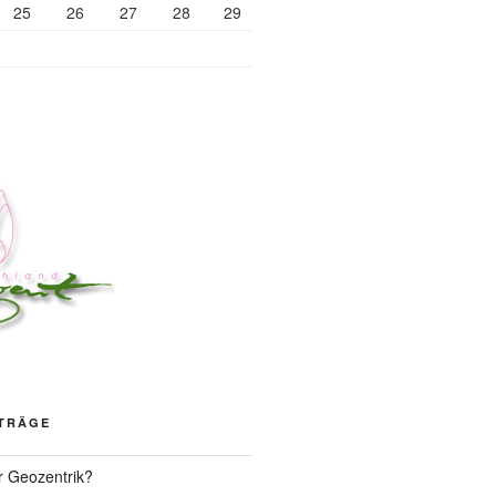
25
26
27
28
29
ITRÄGE
r Geozentrik?