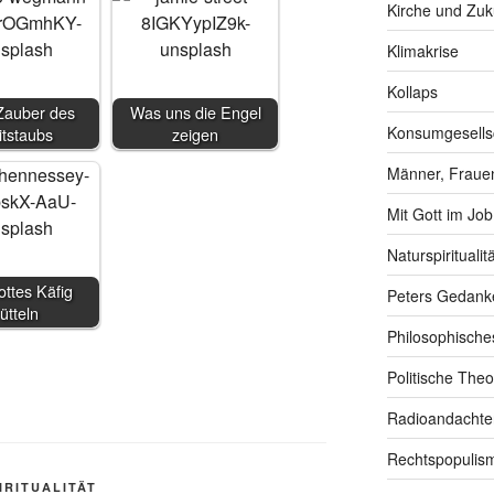
Kirche und Zuk
Klimakrise
Kollaps
auber des
Was uns die Engel
Konsumgesells
itstaubs
zeigen
Männer, Frauen
Mit Gott im Job
Naturspiritualitä
ttes Käfig
Peters Gedank
rütteln
Philosophische
Politische Theo
Radioandachte
Rechtspopulis
IRITUALITÄT