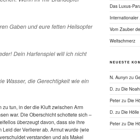
Das Luxus-Par
Internationaler
uren Gaben und eure fetten Heilsopfer
Vom Zauber de
Weltschmerz
er! Dein Harfenspiel will ich nicht
NEUESTE KO
N. Aunyn
zu
Ge
e Wasser, die Gerechtigkeit wie ein
D.
zu
Die Noa
Peter
zu
Die Hö
n zu tun, in der die Kluft zwischen Arm
D.
zu
Die Hölle
en war. Die Oberschicht schottete sich –
ifellos überzeugt davon, dass sie ihre
Peter
zu
Die Hö
om Leid der Verlierer ab. Armut wurde (wie
stverschuldet verstanden und als Makel