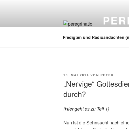
Zum
Inhalt
PER
springen
auf zu neuen
Predigten und Radioandachten (
VERÖFFENTLICHT
16. MAI 2014
VON
PETER
AM
„Nervige“ Gottesdie
durch?
(Hier geht es zu Teil 1)
Nun ist die Sehnsucht nach eine