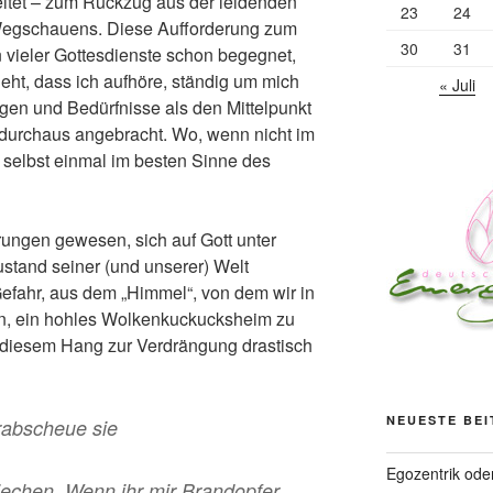
eitet – zum Rückzug aus der leidenden
23
24
s Wegschauens. Diese Aufforderung zum
30
31
 vieler Gottesdienste schon begegnet,
ieht, dass ich aufhöre, ständig um mich
« Juli
gen und Bedürfnisse als den Mittelpunkt
e durchaus angebracht. Wo, wenn nicht im
 selbst einmal im besten Sinne des
rungen gewesen, sich auf Gott unter
tand seiner (und unserer) Welt
Gefahr, aus dem „Himmel“, von dem wir in
en, ein hohles Wolkenkuckucksheim zu
t diesem Hang zur Verdrängung drastisch
NEUESTE BE
erabscheue sie
Egozentrik ode
riechen. Wenn ihr mir Brandopfer