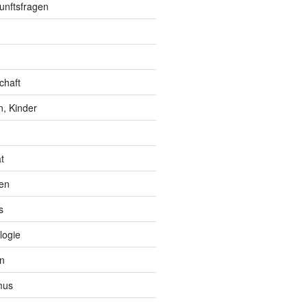
unftsfragen
chaft
, Kinder
t
en
s
logie
n
mus