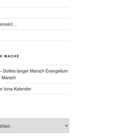
gemeint…
CH MACHE
Evangelium
r Marsch
Iona-Kalender