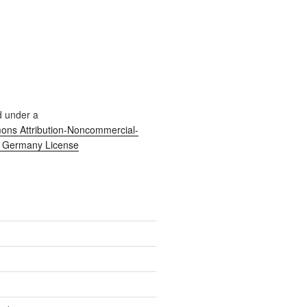
d under a
ns Attribution-Noncommercial-
0 Germany License