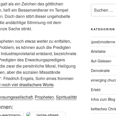
alt als ein Zeichen des göttlichen
Suche
, ließ ein Besserverdiener im Tempel
nach:
n. Doch dann stört dieser ungehobelte
die andächtige Stimmung mit dem
anze Sache stinkt.
KATEGORIEN
opheten noch etwas weiter zu entfalten,
(post)moderne 
Problem, es können auch die Predigten
Artefakte
 Industrieproletariat entstand, bezeichnete
 Predigten des Erweckungspredigers
Auf-Gelesen
ie zwar die persönliche Moral, Heiligung
Demokratie
en, aber die sozialen Missstände
h“. Friedrich Engels, Sohn eines frommen
emerging chur
 noch viel drastischere Worte
.
Erlebt
nsumgesellschaft
,
Propheten
,
Spiritualität
Infos zum Blog
emen:
keltisches Chr