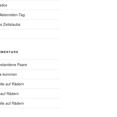
adox
 Asteroiden-Tag
s Zeitstaubs
MMENTARE
standene Paare
hs kommen
lle auf Rädern
 auf Rädern
lle auf Rädern