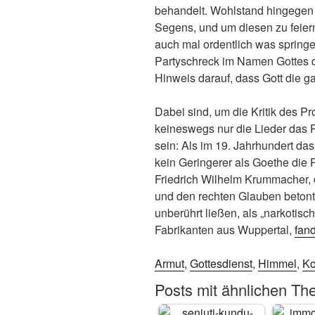
behandelt. Wohlstand hingegen g
Segens, und um diesen zu feiern
auch mal ordentlich was springe
Partyschreck im Namen Gottes 
Hinweis darauf, dass Gott die g
Dabei sind, um die Kritik des Pr
keineswegs nur die Lieder das 
sein: Als im 19. Jahrhundert das
kein Geringerer als Goethe die
Friedrich Wilhelm Krummacher, d
und den rechten Glauben betont
unberührt ließen, als „narkotisc
Fabrikanten aus Wuppertal,
fand
Armut
,
Gottesdienst
,
Himmel
,
Ko
Posts mit ähnlichen Th