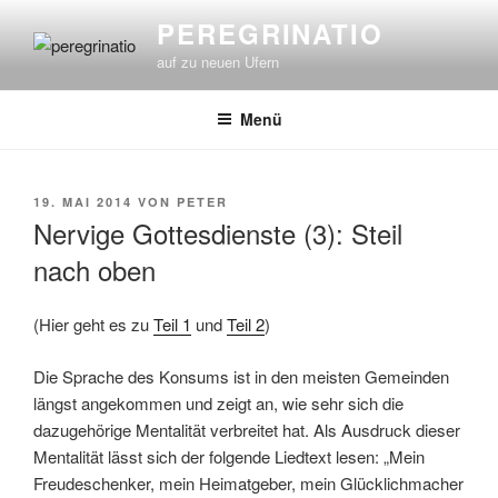
Zum
PEREGRINATIO
Inhalt
auf zu neuen Ufern
springen
Menü
VERÖFFENTLICHT
19. MAI 2014
VON
PETER
AM
Nervige Gottesdienste (3): Steil
nach oben
(Hier geht es zu
Teil 1
und
Teil 2
)
Die Sprache des Konsums ist in den meisten Gemeinden
längst angekommen und zeigt an, wie sehr sich die
dazugehörige Mentalität verbreitet hat. Als Ausdruck dieser
Mentalität lässt sich der folgende Liedtext lesen: „Mein
Freudeschenker, mein Heimatgeber, mein Glücklichmacher