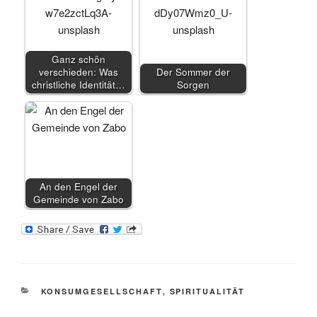
Ganz schön
verschieden: Was
Der Sommer der
christliche Identität…
Sorgen
An den Engel der
Gemeinde von Zabo
KATEGORIEN
KONSUMGESELLSCHAFT
,
SPIRITUALITÄT