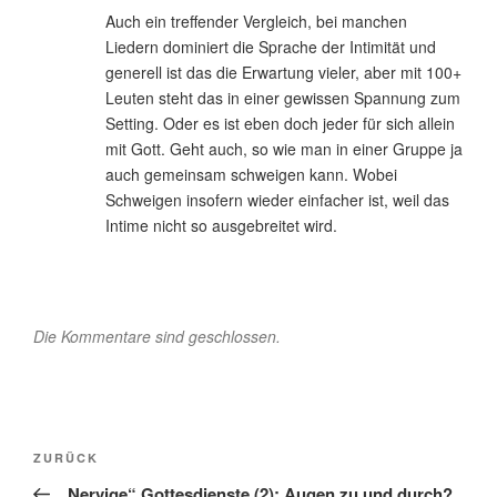
Auch ein treffender Vergleich, bei manchen
Liedern dominiert die Sprache der Intimität und
generell ist das die Erwartung vieler, aber mit 100+
Leuten steht das in einer gewissen Spannung zum
Setting. Oder es ist eben doch jeder für sich allein
mit Gott. Geht auch, so wie man in einer Gruppe ja
auch gemeinsam schweigen kann. Wobei
Schweigen insofern wieder einfacher ist, weil das
Intime nicht so ausgebreitet wird.
Die Kommentare sind geschlossen.
Beitragsnavigation
Vorheriger
ZURÜCK
Beitrag
„Nervige“ Gottesdienste (2): Augen zu und durch?