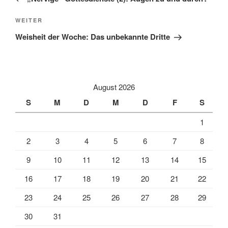
Nächster
WEITER
Beitrag
Weisheit der Woche: Das unbekannte Dritte
August 2026
S
M
D
M
D
F
S
1
2
3
4
5
6
7
8
9
10
11
12
13
14
15
16
17
18
19
20
21
22
23
24
25
26
27
28
29
30
31