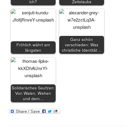
ich?
Zeitstaubs
Ganz schön
Fröhlich währt am
verschieden: Was
längsten
christliche Identität…
Solidarisches Seufzen:
Von Walen, Wehen
und dem…