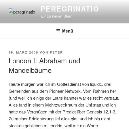
Zum
PEREGRINATIO
Inhalt
auf zu neuen Ufern
springen
Menü
VERÖFFENTLICHT
19. MÄRZ 2006
VON
PETER
AM
London I: Abraham und
Mandelbäume
Heute morgen war ich im
Gottesdienst
von liquidc, drei
Gemeinden aus dem Pioneer Network. Vom Rahmen her
(und weil ich einige der Leute kannte) war es recht vertraut.
Alles fand in einem Mehrzweckraum der Uni statt und ich
hatte das Vergnügen mit der Predigt über Genesis 12,1-3.
Zu meiner Erleichterung lief alles glatt und ich bin nicht
stecken geblieben mittendrin, weil mir die Worte