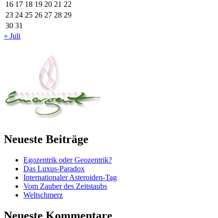
16
17
18
19
20
21
22
23
24
25
26
27
28
29
30
31
« Juli
Neueste Beiträge
Egozentrik oder Geozentrik?
Das Luxus-Paradox
Internationaler Asteroiden-Tag
Vom Zauber des Zeitstaubs
Weltschmerz
Neueste Kommentare