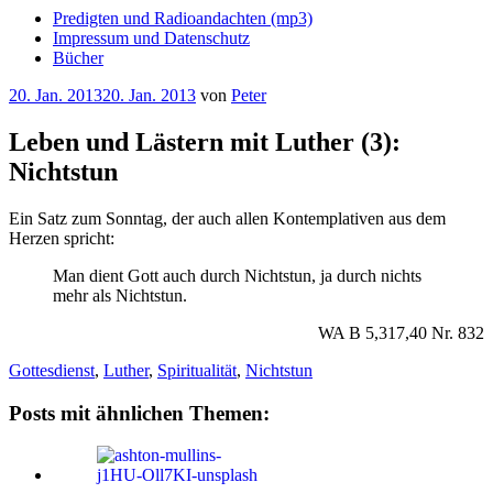
Predigten und Radioandachten (mp3)
Impressum und Datenschutz
Bücher
Veröffentlicht
20. Jan. 2013
20. Jan. 2013
von
Peter
am
Leben und Lästern mit Luther (3):
Nichtstun
Ein Satz zum Sonntag, der auch allen Kontemplativen aus dem
Herzen spricht:
Man dient Gott auch durch Nichtstun, ja durch nichts
mehr als Nichtstun.
WA B 5,317,40 Nr. 832
Gottesdienst
,
Luther
,
Spiritualität
,
Nichtstun
Posts mit ähnlichen Themen: