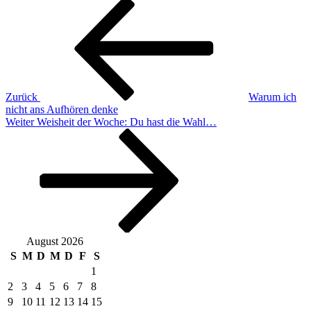
Beitragsnavigation
Vorheriger
Beitrag
Zurück
Warum ich
nicht ans Aufhören denke
Nächster
Weiter
Weisheit der Woche: Du hast die Wahl…
Beitrag
August 2026
S
M
D
M
D
F
S
1
2
3
4
5
6
7
8
9
10
11
12
13
14
15