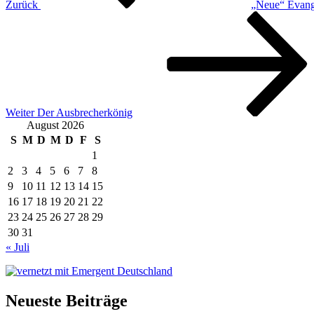
Zurück
„Neue“ Evang
Nächster
Beitrag
Weiter
Der Ausbrecherkönig
August 2026
S
M
D
M
D
F
S
1
2
3
4
5
6
7
8
9
10
11
12
13
14
15
16
17
18
19
20
21
22
23
24
25
26
27
28
29
30
31
« Juli
Neueste Beiträge