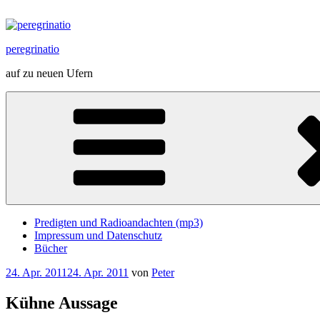
Zum
Inhalt
springen
peregrinatio
auf zu neuen Ufern
Predigten und Radioandachten (mp3)
Impressum und Datenschutz
Bücher
Veröffentlicht
24. Apr. 2011
24. Apr. 2011
von
Peter
am
Kühne Aussage