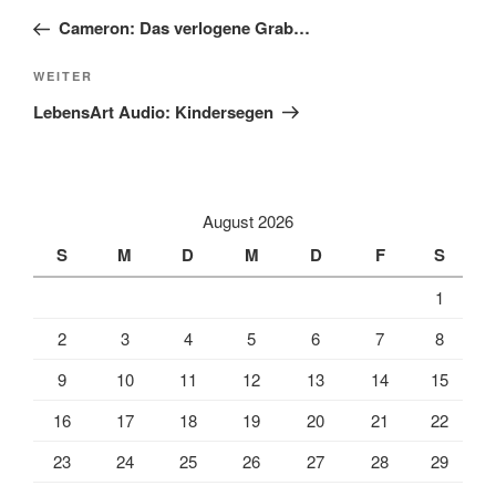
Beitrag
Cameron: Das verlogene Grab…
Nächster
WEITER
Beitrag
LebensArt Audio: Kindersegen
August 2026
S
M
D
M
D
F
S
1
2
3
4
5
6
7
8
9
10
11
12
13
14
15
16
17
18
19
20
21
22
23
24
25
26
27
28
29