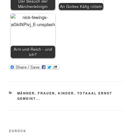
Der Besuch der
Märchenkönigin
An Gottes Käfig rütteln
Arm und Reich - und
ich?
KATEGORIEN
MÄNNER, FRAUEN, KINDER
,
TOTAAAL ERNST
GEMEINT...
Beitragsnavigation
Vorheriger
ZURÜCK