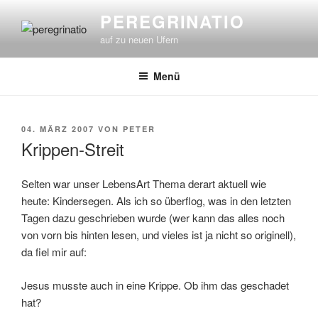
Zum
PEREGRINATIO
Inhalt
auf zu neuen Ufern
springen
Menü
VERÖFFENTLICHT
04. MÄRZ 2007
VON
PETER
AM
Krippen-Streit
Selten war unser LebensArt Thema derart aktuell wie
heute: Kindersegen. Als ich so überflog, was in den letzten
Tagen dazu geschrieben wurde (wer kann das alles noch
von vorn bis hinten lesen, und vieles ist ja nicht so originell),
da fiel mir auf:
Jesus musste auch in eine Krippe. Ob ihm das geschadet
hat?