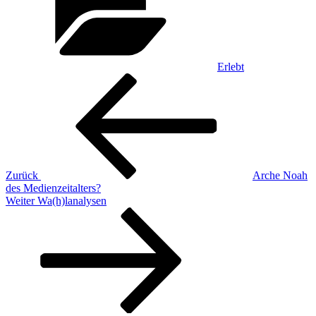
Erlebt
Beitragsnavigation
Vorheriger
Beitrag
Zurück
Arche Noah
des Medienzeitalters?
Nächster
Weiter
Wa(h)lanalysen
Beitrag