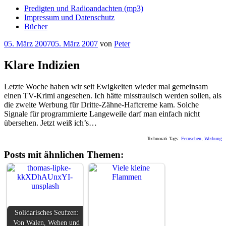
Predigten und Radioandachten (mp3)
Impressum und Datenschutz
Bücher
Veröffentlicht
05. März 2007
05. März 2007
von
Peter
am
Klare Indizien
Letzte Woche haben wir seit Ewigkeiten wieder mal gemeinsam
einen TV-Krimi angesehen. Ich hätte misstrauisch werden sollen, als
die zweite Werbung für Dritte-Zähne-Haftcreme kam. Solche
Signale für programmierte Langeweile darf man einfach nicht
übersehen. Jetzt weiß ich’s…
Technorati Tags:
Fernsehen
,
Werbung
Posts mit ähnlichen Themen:
Solidarisches Seufzen:
Von Walen, Wehen und