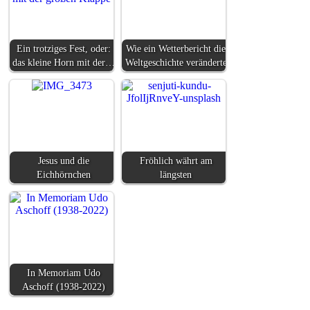
Ein trotziges Fest, oder:
Wie ein Wetterbericht die
das kleine Horn mit der…
Weltgeschichte veränderte
Jesus und die
Fröhlich währt am
Eichhörnchen
längsten
In Memoriam Udo
Aschoff (1938-2022)