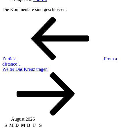
Die Kommentare sind geschlossen.
Beitragsnavigation
Vorheriger
Beitrag
Zurück
From a
distance…
Nächster
Weiter
Das Kreuz tragen
Beitrag
August 2026
S
M
D
M
D
F
S