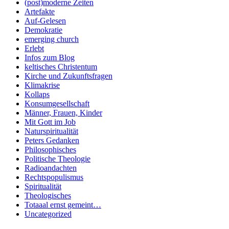
(post)moderne Zeiten
Artefakte
Auf-Gelesen
Demokratie
emerging church
Erlebt
Infos zum Blog
keltisches Christentum
Kirche und Zukunftsfragen
Klimakrise
Kollaps
Konsumgesellschaft
Männer, Frauen, Kinder
Mit Gott im Job
Naturspiritualität
Peters Gedanken
Philosophisches
Politische Theologie
Radioandachten
Rechtspopulismus
Spiritualität
Theologisches
Totaaal ernst gemeint…
Uncategorized