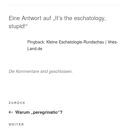
Eine Antwort auf „It’s the eschatology,
stupid!“
Pingback:
Kleine Eschatologie-Rundschau | Vries-
Land.de
Die Kommentare sind geschlossen.
Beitragsnavigation
Vorheriger
ZURÜCK
Beitrag
Warum „peregrinatio“?
Nächster
WEITER