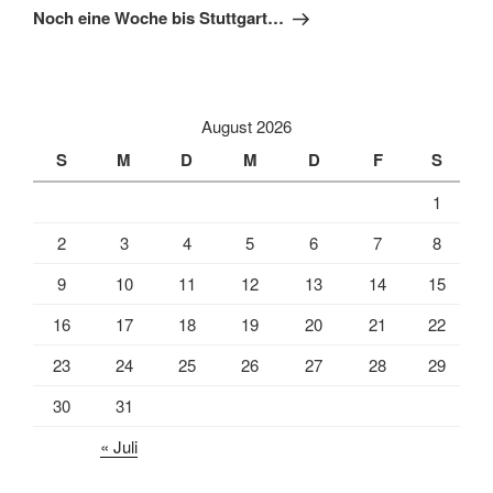
Beitrag
Noch eine Woche bis Stuttgart…
August 2026
S
M
D
M
D
F
S
1
2
3
4
5
6
7
8
9
10
11
12
13
14
15
16
17
18
19
20
21
22
23
24
25
26
27
28
29
30
31
« Juli