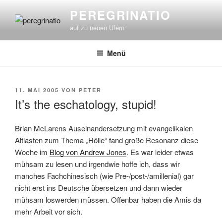
Zum
PEREGRINATIO
Inhalt
auf zu neuen Ufern
springen
Menü
VERÖFFENTLICHT
11. MAI 2005
VON
PETER
AM
It’s the eschatology, stupid!
Brian McLarens Auseinandersetzung mit evangelikalen
Altlasten zum Thema „Hölle“ fand große Resonanz diese
Woche im
Blog von Andrew Jones
. Es war leider etwas
mühsam zu lesen und irgendwie hoffe ich, dass wir
manches Fachchinesisch (wie Pre-/post-/amillenial) gar
nicht erst ins Deutsche übersetzen und dann wieder
mühsam loswerden müssen. Offenbar haben die Amis da
mehr Arbeit vor sich.