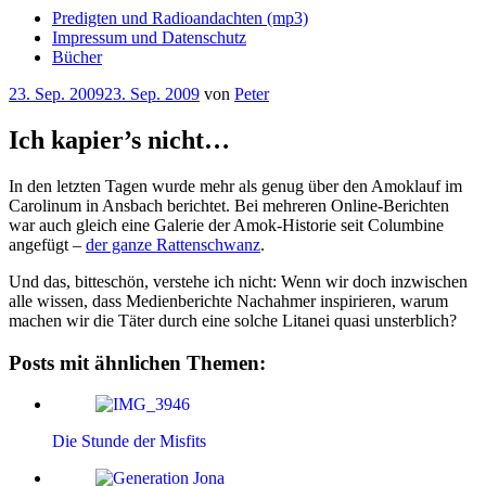
Predigten und Radioandachten (mp3)
Impressum und Datenschutz
Bücher
Veröffentlicht
23. Sep. 2009
23. Sep. 2009
von
Peter
am
Ich kapier’s nicht…
In den letzten Tagen wurde mehr als genug über den Amoklauf im
Carolinum in Ansbach berichtet. Bei mehreren Online-Berichten
war auch gleich eine Galerie der Amok-Historie seit Columbine
angefügt –
der ganze Rattenschwanz
.
Und das, bitteschön, verstehe ich nicht: Wenn wir doch inzwischen
alle wissen, dass Medienberichte Nachahmer inspirieren, warum
machen wir die Täter durch eine solche Litanei quasi unsterblich?
Posts mit ähnlichen Themen:
Die Stunde der Misfits