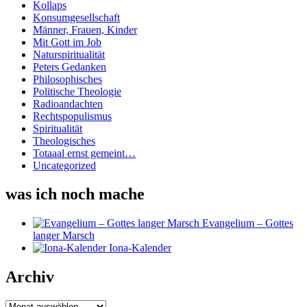
Kollaps
Konsumgesellschaft
Männer, Frauen, Kinder
Mit Gott im Job
Naturspiritualität
Peters Gedanken
Philosophisches
Politische Theologie
Radioandachten
Rechtspopulismus
Spiritualität
Theologisches
Totaaal ernst gemeint…
Uncategorized
was ich noch mache
Evangelium – Gottes
langer Marsch
Iona-Kalender
Archiv
Archiv