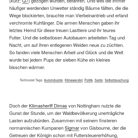
(kurz:
Q7
) gezogen wurden, befahren. Und weil die immer
häufiger werdenden Unwetter ständig Bäume fällten, die die
Wege blockierten, brauchte man Vierbeinantrieb und erfand
verchromte Kuhfänger. Die armen Menschen gaben ihr
letztes Hemd für diese treuen Lasttiere und ihr teures
Futter. Und die selbstlosen Autobauern arbeiteten Tag und
Nacht, um auf ihren entlegenen Weiden neue zu züchten.
So fanden viele Menschen Arbeit und Glück und die Welt
wurde bei jedem Pups der sieben Kühe ein kleines
bisschen wärmer.
Technorati Tags:
Autoindustrie
,
Klimawandel
,
Politik
,
Satire
,
Selbsttäuschung
Doch der
Klimasheriff Dimas
von Nottingham nutzte die
Gunst der Stunde, um der Waldbevölkerung unerträgliche
Lasten aufzubürden. Zusammen mit seinem finsteren
normannischen Kumpanen
Sigmar
von Gisbourne, der die
Getreuen der Königin schon mit Futtersteuererhöhung,