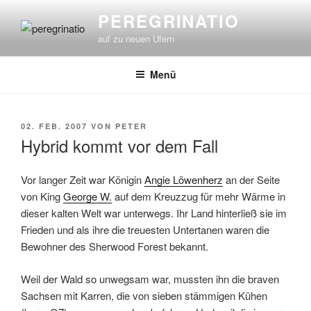
Zum
PEREGRINATIO
Inhalt
auf zu neuen Ufern
springen
Menü
VERÖFFENTLICHT
02. FEB. 2007
VON
PETER
AM
Hybrid kommt vor dem Fall
Vor langer Zeit war Königin
Angie Löwenherz
an der Seite
von King
George W.
auf dem Kreuzzug für mehr Wärme in
dieser kalten Welt war unterwegs. Ihr Land hinterließ sie im
Frieden und als ihre die treuesten Untertanen waren die
Bewohner des Sherwood Forest bekannt.
Weil der Wald so unwegsam war, mussten ihn die braven
Sachsen mit Karren, die von sieben stämmigen Kühen