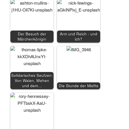
Der Besuch der
Arm und Reich - und
Märchenkönigin
ich?
Solidarisches Seufzen:
Von Walen, Wehen
und dem…
Die Stunde der Misfits