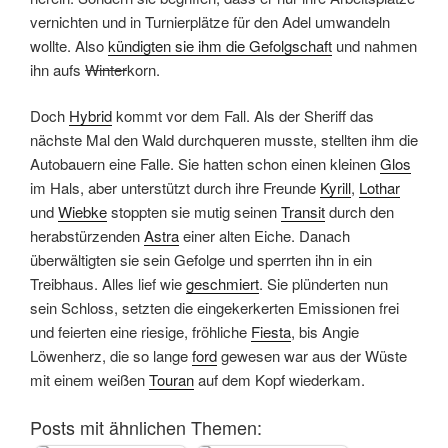
vernichten und in Turnierplätze für den Adel umwandeln
wollte. Also
kündigten sie ihm die Gefolgschaft
und nahmen
ihn aufs
Winter
korn.
Doch
Hybrid
kommt vor dem Fall. Als der Sheriff das
nächste Mal den Wald durchqueren musste, stellten ihm die
Autobauern eine Falle. Sie hatten schon einen kleinen
Glos
im Hals, aber unterstützt durch ihre Freunde
Kyrill
,
Lothar
und
Wiebke
stoppten sie mutig seinen
Transit
durch den
herabstürzenden
Astra
einer alten Eiche. Danach
überwältigten sie sein Gefolge und sperrten ihn in ein
Treibhaus. Alles lief wie
geschmiert
. Sie plünderten nun
sein Schloss, setzten die eingekerkerten Emissionen frei
und feierten eine riesige, fröhliche
Fiesta
, bis Angie
Löwenherz, die so lange
ford
gewesen war aus der Wüste
mit einem weißen
Touran
auf dem Kopf wiederkam.
Posts mit ähnlichen Themen: