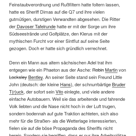
Feinstaubverordnung und Rußfiltern hatte foltern lassen,
hatte es Sheriff Dimas auf die Q7 und ihre vielen
gutmütigen, durstigen Verwandten abgesehen. Die Ritter
der
Davoser Tafelrunde
hatte er mit der Sorge um ihre
Südseestrände und Golfplätze, den Klerus mit der
mythischen Furcht vor einer Sintflut auf seine Seite
gezogen. Doch er hatte sich gründlich verrechnet.
Denn ein Mann aus altem sächsischen Adel trat ihm
entgegen wie ein Phaeton aus der Asche:
Robin
Martin
von
Locksley
Bentley
. An seiner Seite stand sein Freund Little
John (deutsch: der kleine
Hans
), der schnurrbärtige
Bruder
T(r)uck
, der sofort sein
Vito
einlegte, und viele andere
einfache Autobauern. Weil sie das arbeitende und fahrende
Volk liebten und die Nase nicht hoch in der Luft trugen,
sondern bodennah auf gute Traktion achteten, sich also
mehr für die Straßen- als die Wetterlage interessierten,
fielen sie auf die böse Propaganda des Sheriffs nicht
herein. Sondern sie begriffen, dass er nur ihre Arbeitsplätze