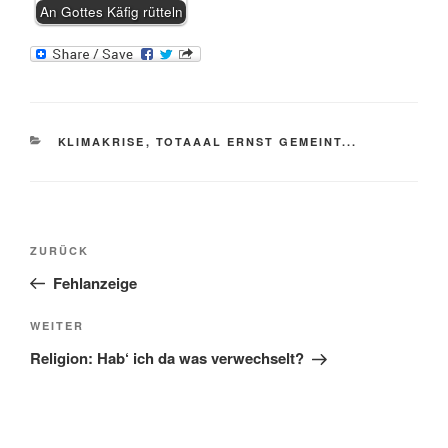
An Gottes Käfig rütteln
KATEGORIEN
KLIMAKRISE
,
TOTAAAL ERNST GEMEINT...
Beitragsnavigation
Vorheriger
ZURÜCK
Beitrag
Fehlanzeige
Nächster
WEITER
Beitrag
Religion: Hab‘ ich da was verwechselt?